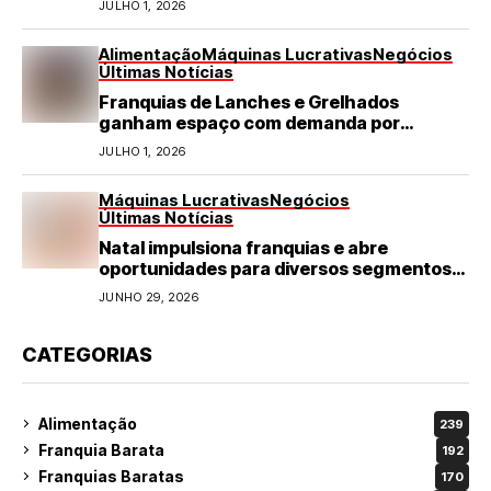
JULHO 1, 2026
Alimentação
Máquinas Lucrativas
Negócios
Últimas Notícias
Franquias de Lanches e Grelhados
ganham espaço com demanda por
refeições rápidas e de qualidade
JULHO 1, 2026
Máquinas Lucrativas
Negócios
Últimas Notícias
Natal impulsiona franquias e abre
oportunidades para diversos segmentos
do varejo
JUNHO 29, 2026
CATEGORIAS
Alimentação
239
Franquia Barata
192
Franquias Baratas
170