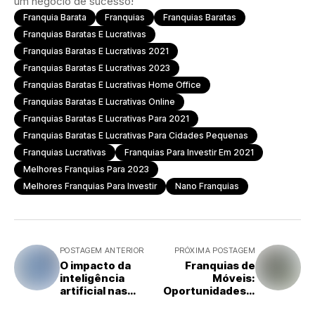
um negócio de sucesso!
Franquia Barata
Franquias
Franquias Baratas
Franquias Baratas E Lucrativas
Franquias Baratas E Lucrativas 2021
Franquias Baratas E Lucrativas 2023
Franquias Baratas E Lucrativas Home Office
Franquias Baratas E Lucrativas Online
Franquias Baratas E Lucrativas Para 2021
Franquias Baratas E Lucrativas Para Cidades Pequenas
Franquias Lucrativas
Franquias Para Investir Em 2021
Melhores Franquias Para 2023
Melhores Franquias Para Investir
Nano Franquias
POSTAGEM ANTERIOR
PRÓXIMA POSTAGEM
O impacto da
Franquias de
inteligência
Móveis:
artificial nas
Oportunidades e
franquias
Tendências para