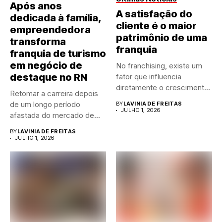
Após anos
A satisfação do
dedicada à família,
cliente é o maior
empreendedora
patrimônio de uma
transforma
franquia
franquia de turismo
em negócio de
No franchising, existe um
destaque no RN
fator que influencia
diretamente o crescimento
Retomar a carreira depois
de qualquer...
de um longo período
BY
LAVINIA DE FREITAS
JULHO 1, 2026
afastada do mercado de...
BY
LAVINIA DE FREITAS
JULHO 1, 2026