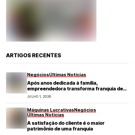
ARTIGOS RECENTES
Negócios
Últimas Notícias
Após anos dedicada à família,
empreendedora transforma franquia de
turismo em negócio de destaque no RN
JULHO 1, 2026
Máquinas Lucrativas
Negócios
Últimas Notícias
A satisfação do cliente é o maior
patrimônio de uma franquia