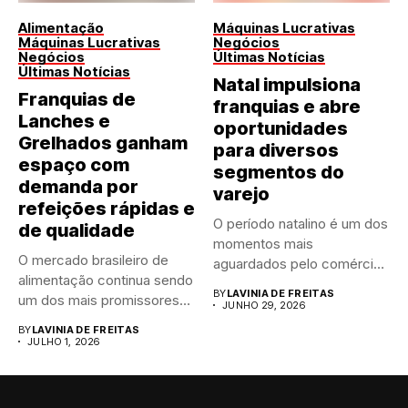
Alimentação
Máquinas Lucrativas
Máquinas Lucrativas
Negócios
Negócios
Últimas Notícias
Últimas Notícias
Natal impulsiona
Franquias de
franquias e abre
Lanches e
oportunidades
Grelhados ganham
para diversos
espaço com
segmentos do
demanda por
varejo
refeições rápidas e
O período natalino é um dos
de qualidade
momentos mais
O mercado brasileiro de
aguardados pelo comércio
alimentação continua sendo
brasileiro....
BY
LAVINIA DE FREITAS
um dos mais promissores
JUNHO 29, 2026
para...
BY
LAVINIA DE FREITAS
JULHO 1, 2026