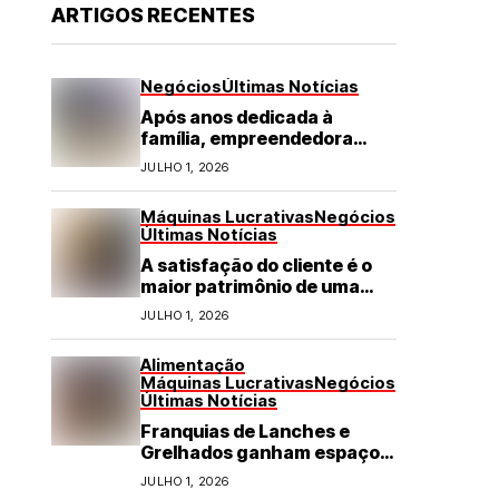
ARTIGOS RECENTES
Negócios
Últimas Notícias
Após anos dedicada à
família, empreendedora
transforma franquia de
JULHO 1, 2026
turismo em negócio de
destaque no RN
Máquinas Lucrativas
Negócios
Últimas Notícias
A satisfação do cliente é o
maior patrimônio de uma
franquia
JULHO 1, 2026
Alimentação
Máquinas Lucrativas
Negócios
Últimas Notícias
Franquias de Lanches e
Grelhados ganham espaço
com demanda por refeições
JULHO 1, 2026
rápidas e de qualidade