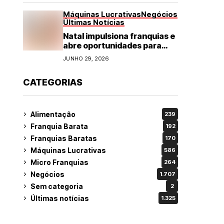
Máquinas Lucrativas
Negócios
Últimas Notícias
Natal impulsiona franquias e
abre oportunidades para
diversos segmentos do
JUNHO 29, 2026
varejo
CATEGORIAS
Alimentação
239
Franquia Barata
192
Franquias Baratas
170
Máquinas Lucrativas
586
Micro Franquias
264
Negócios
1.707
Sem categoria
2
Últimas notícias
1.325