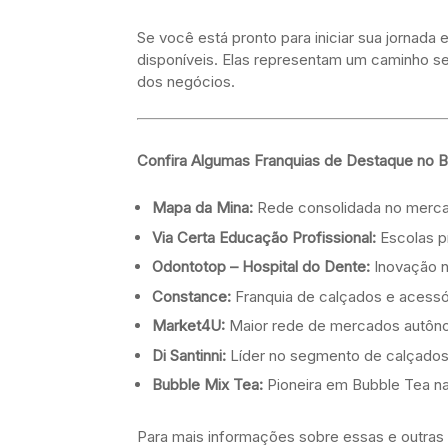
Se você está pronto para iniciar sua jornad
disponíveis. Elas representam um caminho s
dos negócios.
Confira Algumas Franquias de Destaque no Br
Mapa da Mina:
Rede consolidada no mercad
Via Certa Educação Profissional:
Escolas p
Odontotop – Hospital do Dente:
Inovação n
Constance:
Franquia de calçados e acessó
Market4U:
Maior rede de mercados autôno
Di Santinni:
Líder no segmento de calçados m
Bubble Mix Tea:
Pioneira em Bubble Tea na
Para mais informações sobre essas e outras r