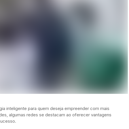
égia inteligente para quem deseja empreender com mais
dades, algumas redes se destacam ao oferecer vantagens
sucesso.