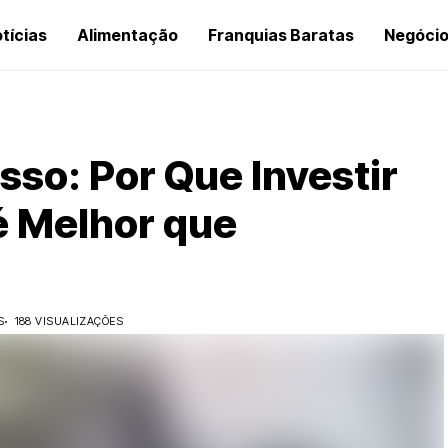
tícias
Alimentação
Franquias Baratas
Negóci
sso: Por Que Investir
é Melhor que
S
188 VISUALIZAÇÕES