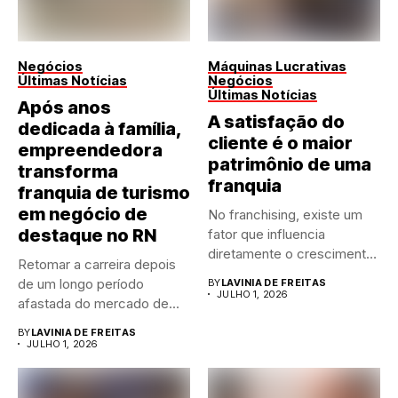
Negócios
Máquinas Lucrativas
Últimas Notícias
Negócios
Últimas Notícias
Após anos
A satisfação do
dedicada à família,
cliente é o maior
empreendedora
patrimônio de uma
transforma
franquia
franquia de turismo
em negócio de
No franchising, existe um
destaque no RN
fator que influencia
diretamente o crescimento
Retomar a carreira depois
de qualquer...
de um longo período
BY
LAVINIA DE FREITAS
JULHO 1, 2026
afastada do mercado de...
BY
LAVINIA DE FREITAS
JULHO 1, 2026