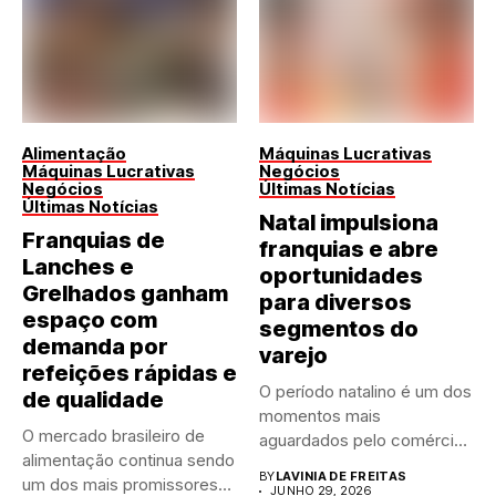
Alimentação
Máquinas Lucrativas
Máquinas Lucrativas
Negócios
Negócios
Últimas Notícias
Últimas Notícias
Natal impulsiona
Franquias de
franquias e abre
Lanches e
oportunidades
Grelhados ganham
para diversos
espaço com
segmentos do
demanda por
varejo
refeições rápidas e
O período natalino é um dos
de qualidade
momentos mais
O mercado brasileiro de
aguardados pelo comércio
alimentação continua sendo
brasileiro....
BY
LAVINIA DE FREITAS
um dos mais promissores
JUNHO 29, 2026