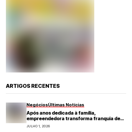
ARTIGOS RECENTES
Negócios
Últimas Notícias
Após anos dedicada à família,
empreendedora transforma franquia de
turismo em negócio de destaque no RN
JULHO 1, 2026