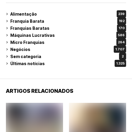
Alimentação
239
Franquia Barata
192
Franquias Baratas
170
Máquinas Lucrativas
586
Micro Franquias
264
Negócios
1.707
Sem categoria
2
Últimas notícias
1.325
ARTIGOS RELACIONADOS