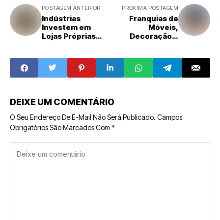
POSTAGEM ANTERIOR
PRÓXIMA POSTAGEM
Indústrias
Franquias de
Investem em
Móveis,
Lojas Próprias
Decoração e
para Fortalecer
Presentes:
Marcas e
Perspectivas de
Impulsionar
Crescimento no
Vendas
Brasil em 2024
DEIXE UM COMENTÁRIO
O Seu Endereço De E-Mail Não Será Publicado.
Campos
Obrigatórios São Marcados Com
*