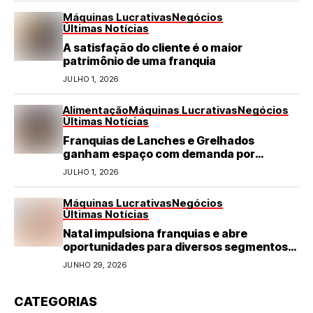
Máquinas Lucrativas
Negócios
Últimas Notícias
A satisfação do cliente é o maior
patrimônio de uma franquia
JULHO 1, 2026
Alimentação
Máquinas Lucrativas
Negócios
Últimas Notícias
Franquias de Lanches e Grelhados
ganham espaço com demanda por
refeições rápidas e de qualidade
JULHO 1, 2026
Máquinas Lucrativas
Negócios
Últimas Notícias
Natal impulsiona franquias e abre
oportunidades para diversos segmentos
do varejo
JUNHO 29, 2026
CATEGORIAS