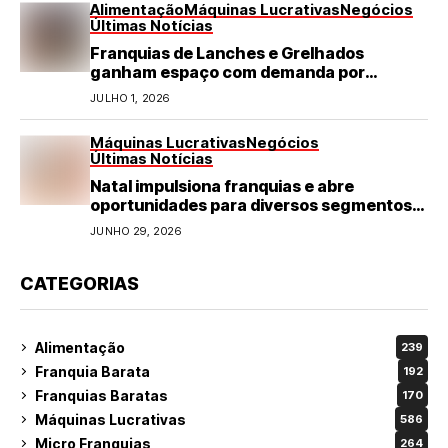
Alimentação
Máquinas Lucrativas
Negócios
Últimas Notícias
Franquias de Lanches e Grelhados
ganham espaço com demanda por
refeições rápidas e de qualidade
JULHO 1, 2026
Máquinas Lucrativas
Negócios
Últimas Notícias
Natal impulsiona franquias e abre
oportunidades para diversos segmentos
do varejo
JUNHO 29, 2026
CATEGORIAS
Alimentação
239
Franquia Barata
192
Franquias Baratas
170
Máquinas Lucrativas
586
Micro Franquias
264