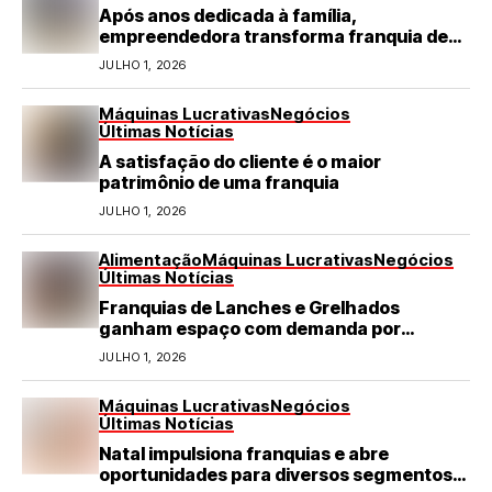
Após anos dedicada à família,
empreendedora transforma franquia de
turismo em negócio de destaque no RN
JULHO 1, 2026
Máquinas Lucrativas
Negócios
Últimas Notícias
A satisfação do cliente é o maior
patrimônio de uma franquia
JULHO 1, 2026
Alimentação
Máquinas Lucrativas
Negócios
Últimas Notícias
Franquias de Lanches e Grelhados
ganham espaço com demanda por
refeições rápidas e de qualidade
JULHO 1, 2026
Máquinas Lucrativas
Negócios
Últimas Notícias
Natal impulsiona franquias e abre
oportunidades para diversos segmentos