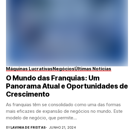
Máquinas Lucrativas
Negócios
Últimas Notícias
O Mundo das Franquias: Um
Panorama Atual e Oportunidades de
Crescimento
As franquias têm se consolidado como uma das formas
mais eficazes de expansão de negócios no mundo. Este
modelo de negócio, que permite...
BY
LAVINIA DE FREITAS
JUNHO 21, 2024