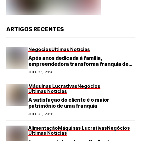
ARTIGOS RECENTES
Negócios
Últimas Notícias
Após anos dedicada à família,
empreendedora transforma franquia de
turismo em negócio de destaque no RN
JULHO 1, 2026
Máquinas Lucrativas
Negócios
Últimas Notícias
A satisfação do cliente é o maior
patrimônio de uma franquia
JULHO 1, 2026
Alimentação
Máquinas Lucrativas
Negócios
Últimas Notícias