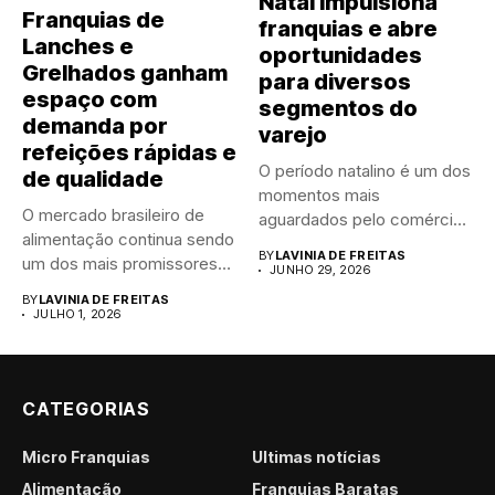
Natal impulsiona
Franquias de
franquias e abre
Lanches e
oportunidades
Grelhados ganham
para diversos
espaço com
segmentos do
demanda por
varejo
refeições rápidas e
O período natalino é um dos
de qualidade
momentos mais
O mercado brasileiro de
aguardados pelo comércio
alimentação continua sendo
brasileiro....
BY
LAVINIA DE FREITAS
um dos mais promissores
JUNHO 29, 2026
para...
BY
LAVINIA DE FREITAS
JULHO 1, 2026
CATEGORIAS
Micro Franquias
Últimas notícias
Alimentação
Franquias Baratas