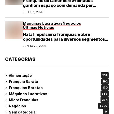
Franquias de Lanches e Grelhados
ganham espaço com demanda por
refeições rápidas e de qualidade
JULHO 1, 2026
Máquinas Lucrativas
Negócios
Últimas Notícias
Natal impulsiona franquias e abre
oportunidades para diversos segmentos
do varejo
JUNHO 29, 2026
CATEGORIAS
Alimentação
239
Franquia Barata
192
Franquias Baratas
170
Máquinas Lucrativas
586
Micro Franquias
264
Negócios
1.707
Sem categoria
2