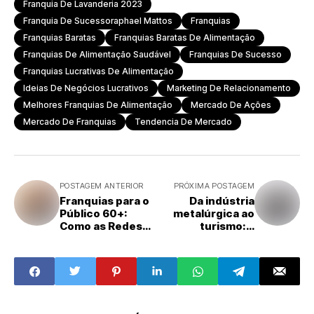
Franquia De Lavanderia 2023
Franquia De Sucessoraphael Mattos
Franquias
Franquias Baratas
Franquias Baratas De Alimentação
Franquias De Alimentação Saudável
Franquias De Sucesso
Franquias Lucrativas De Alimentação
Ideias De Negócios Lucrativos
Marketing De Relacionamento
Melhores Franquias De Alimentação
Mercado De Ações
Mercado De Franquias
Tendencia De Mercado
POSTAGEM ANTERIOR
PRÓXIMA POSTAGEM
Franquias para o
Da indústria
Público 60+:
metalúrgica ao
Como as Redes
turismo: a
Estão Se
trajetória
Adaptando ao
inspiradora do
Envelhecimento
primeiro
da População
franqueado da TZ
Viagens