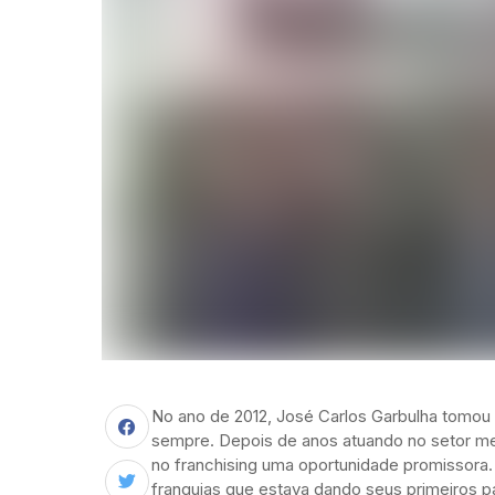
No ano de 2012, José Carlos Garbulha tomou 
sempre. Depois de anos atuando no setor met
no franchising uma oportunidade promissora.
franquias que estava dando seus primeiros 