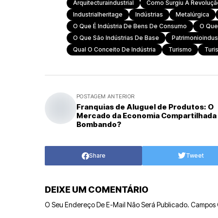
Arquitecturaindustrial
Como Surgiu A Revolução
Industrialheritage
Indústrias
Metalúrgica
O Que É Indústria De Bens De Consumo
O Que 
O Que São Indústrias De Base
Patrimonioindust
Qual O Conceito De Indústria
Turismo
Turi
POSTAGEM ANTERIOR
Franquias de Aluguel de Produtos: O
Mercado da Economia Compartilhada 
Bombando?
Share
Tweet
DEIXE UM COMENTÁRIO
O Seu Endereço De E-Mail Não Será Publicado.
Campos 