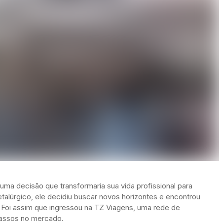
uma decisão que transformaria sua vida profissional para
alúrgico, ele decidiu buscar novos horizontes e encontrou
 Foi assim que ingressou na TZ Viagens, uma rede de
passos no mercado.