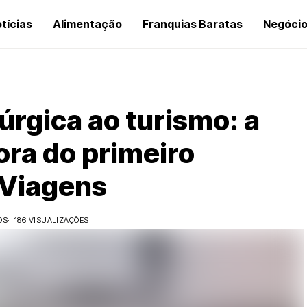
tícias
Alimentação
Franquias Baratas
Negóci
úrgica ao turismo: a
dora do primeiro
 Viagens
OS
186 VISUALIZAÇÕES