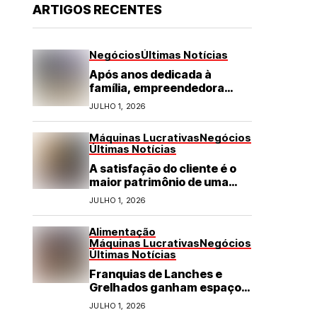
ARTIGOS RECENTES
Negócios
Últimas Notícias
Após anos dedicada à
família, empreendedora
transforma franquia de
JULHO 1, 2026
turismo em negócio de
destaque no RN
Máquinas Lucrativas
Negócios
Últimas Notícias
A satisfação do cliente é o
maior patrimônio de uma
franquia
JULHO 1, 2026
Alimentação
Máquinas Lucrativas
Negócios
Últimas Notícias
Franquias de Lanches e
Grelhados ganham espaço
com demanda por refeições
JULHO 1, 2026
rápidas e de qualidade