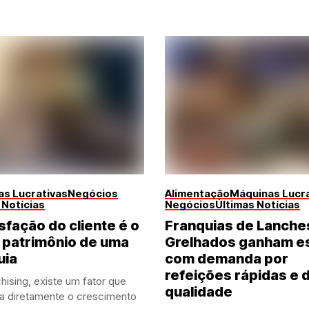
s Lucrativas
Negócios
Alimentação
Máquinas Lucra
 Notícias
Negócios
Últimas Notícias
sfação do cliente é o
Franquias de Lanche
 patrimônio de uma
Grelhados ganham e
uia
com demanda por
refeições rápidas e 
hising, existe um fator que
qualidade
ia diretamente o crescimento