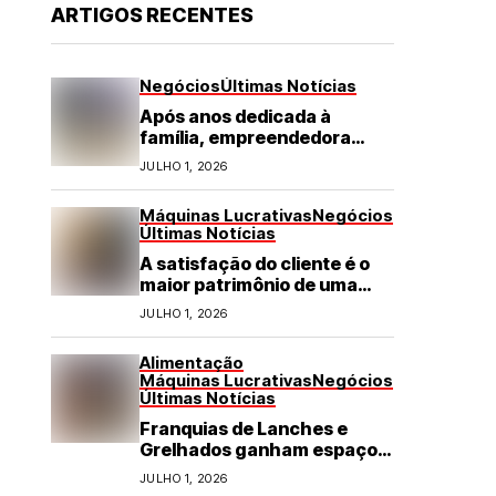
ARTIGOS RECENTES
Negócios
Últimas Notícias
Após anos dedicada à
família, empreendedora
transforma franquia de
JULHO 1, 2026
turismo em negócio de
destaque no RN
Máquinas Lucrativas
Negócios
Últimas Notícias
A satisfação do cliente é o
maior patrimônio de uma
franquia
JULHO 1, 2026
Alimentação
Máquinas Lucrativas
Negócios
Últimas Notícias
Franquias de Lanches e
Grelhados ganham espaço
com demanda por refeições
JULHO 1, 2026
rápidas e de qualidade