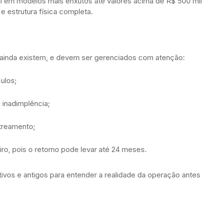
mil em modelos mais enxutos até valores acima de R$ 500 mil
 estrutura física completa.
s ainda existem, e devem ser gerenciados com atenção:
ulos;
 inadimplência;
treamento;
iro, pois o retorno pode levar até 24 meses.
vos e antigos para entender a realidade da operação antes