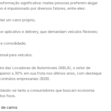
sformação significativa: muitas pessoas preferem alugar
o é impulsionado por diversos fatores, entre eles:
er um carro próprio;
r aplicativo e delivery, que demandam veículos flexíveis;
de e comodidade;
nsal para veículos.
ira das Locadoras de Automóveis (ABLA), o setor de
uperior a 30% em sua frota nos últimos anos, com destaque
contratos empresariais (B2B).
daptando-se tanto a consumidores que buscam economia
os fixos.
l de carros