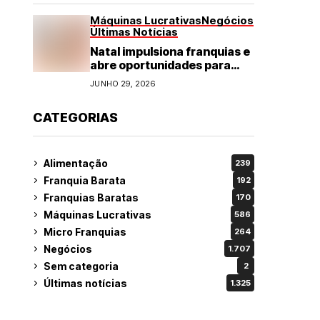
Máquinas Lucrativas
Negócios
Últimas Notícias
Natal impulsiona franquias e
abre oportunidades para
diversos segmentos do
JUNHO 29, 2026
varejo
CATEGORIAS
Alimentação
239
Franquia Barata
192
Franquias Baratas
170
Máquinas Lucrativas
586
Micro Franquias
264
Negócios
1.707
Sem categoria
2
Últimas notícias
1.325