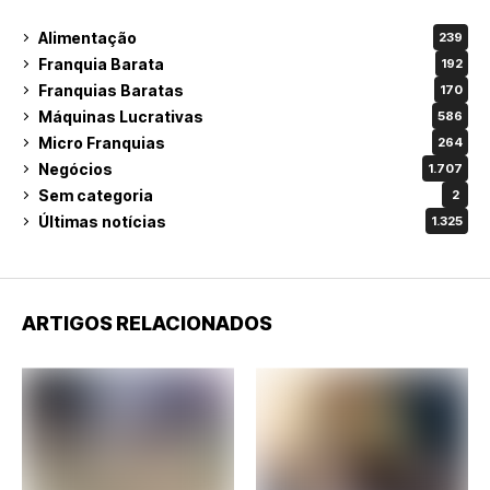
Alimentação
239
Franquia Barata
192
Franquias Baratas
170
Máquinas Lucrativas
586
Micro Franquias
264
Negócios
1.707
Sem categoria
2
Últimas notícias
1.325
ARTIGOS RELACIONADOS