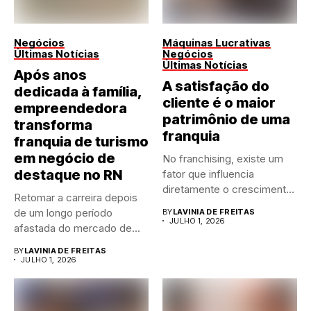
Negócios
Máquinas Lucrativas
Últimas Notícias
Negócios
Últimas Notícias
Após anos
A satisfação do
dedicada à família,
cliente é o maior
empreendedora
patrimônio de uma
transforma
franquia
franquia de turismo
em negócio de
No franchising, existe um
destaque no RN
fator que influencia
diretamente o crescimento
Retomar a carreira depois
de qualquer...
de um longo período
BY
LAVINIA DE FREITAS
JULHO 1, 2026
afastada do mercado de...
BY
LAVINIA DE FREITAS
JULHO 1, 2026