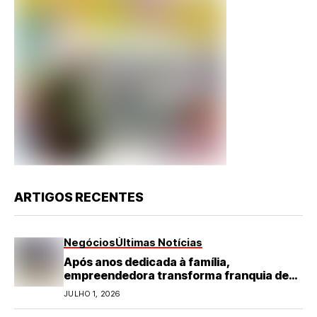
ARTIGOS RECENTES
Negócios
Últimas Notícias
Após anos dedicada à família,
empreendedora transforma franquia de
turismo em negócio de destaque no RN
JULHO 1, 2026