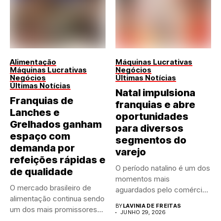
Alimentação
Máquinas Lucrativas
Máquinas Lucrativas
Negócios
Negócios
Últimas Notícias
Últimas Notícias
Natal impulsiona
Franquias de
franquias e abre
Lanches e
oportunidades
Grelhados ganham
para diversos
espaço com
segmentos do
demanda por
varejo
refeições rápidas e
O período natalino é um dos
de qualidade
momentos mais
O mercado brasileiro de
aguardados pelo comércio
alimentação continua sendo
brasileiro....
BY
LAVINIA DE FREITAS
um dos mais promissores
JUNHO 29, 2026
para...