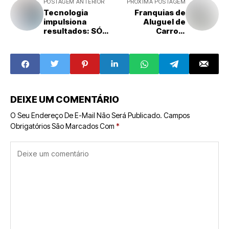
POSTAGEM ANTERIOR
PRÓXIMA POSTAGEM
Tecnologia
Franquias de
impulsiona
Aluguel de
resultados: SÓ
Carros:
Multas cria
Oportunidade em
sistema inovador
Expansão para
que facilita a
Empreendedores
captação de
em 2025
clientes
DEIXE UM COMENTÁRIO
O Seu Endereço De E-Mail Não Será Publicado.
Campos
Obrigatórios São Marcados Com
*