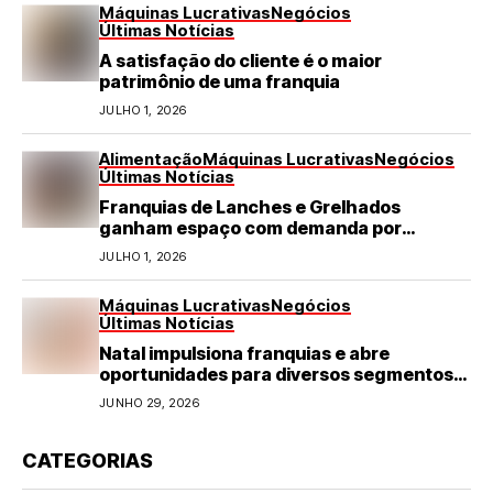
Máquinas Lucrativas
Negócios
Últimas Notícias
A satisfação do cliente é o maior
patrimônio de uma franquia
JULHO 1, 2026
Alimentação
Máquinas Lucrativas
Negócios
Últimas Notícias
Franquias de Lanches e Grelhados
ganham espaço com demanda por
refeições rápidas e de qualidade
JULHO 1, 2026
Máquinas Lucrativas
Negócios
Últimas Notícias
Natal impulsiona franquias e abre
oportunidades para diversos segmentos
do varejo
JUNHO 29, 2026
CATEGORIAS