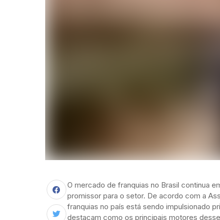
O mercado de franquias no Brasil continua 
promissor para o setor. De acordo com a Ass
franquias no país está sendo impulsionado p
destacam como os principais motores desse