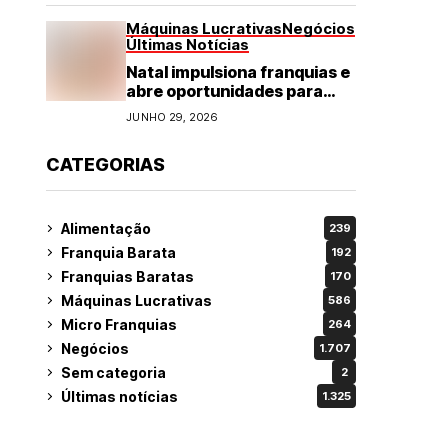
Máquinas Lucrativas
Negócios
Últimas Notícias
Natal impulsiona franquias e
abre oportunidades para
diversos segmentos do
JUNHO 29, 2026
varejo
CATEGORIAS
Alimentação
239
Franquia Barata
192
Franquias Baratas
170
Máquinas Lucrativas
586
Micro Franquias
264
Negócios
1.707
Sem categoria
2
Últimas notícias
1.325