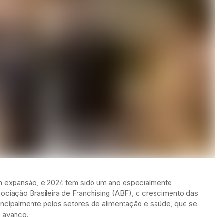
em expansão, e 2024 tem sido um ano especialmente
ociação Brasileira de Franchising (ABF), o crescimento das
rincipalmente pelos setores de alimentação e saúde, que se
 avanço.