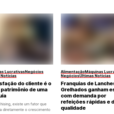
s Lucrativas
Negócios
Alimentação
Máquinas Lucra
 Notícias
Negócios
Últimas Notícias
sfação do cliente é o
Franquias de Lanche
 patrimônio de uma
Grelhados ganham e
uia
com demanda por
refeições rápidas e 
hising, existe um fator que
qualidade
ia diretamente o crescimento