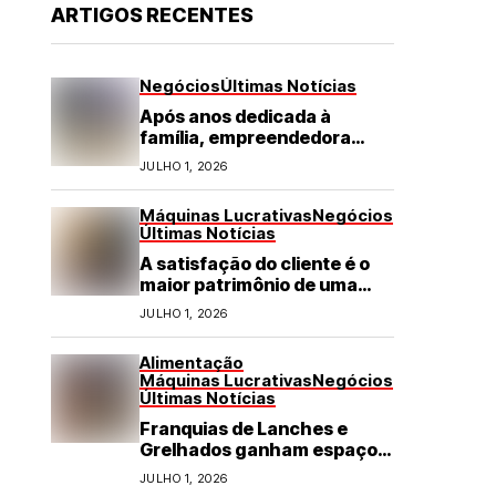
ARTIGOS RECENTES
Negócios
Últimas Notícias
Após anos dedicada à
família, empreendedora
transforma franquia de
JULHO 1, 2026
turismo em negócio de
destaque no RN
Máquinas Lucrativas
Negócios
Últimas Notícias
A satisfação do cliente é o
maior patrimônio de uma
franquia
JULHO 1, 2026
Alimentação
Máquinas Lucrativas
Negócios
Últimas Notícias
Franquias de Lanches e
Grelhados ganham espaço
com demanda por refeições
JULHO 1, 2026
rápidas e de qualidade