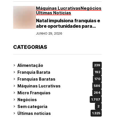
Máquinas Lucrativas
Negócios
Últimas Notícias
Natal impulsiona franquias e
abre oportunidades para
diversos segmentos do
JUNHO 29, 2026
varejo
CATEGORIAS
Alimentação
239
Franquia Barata
192
Franquias Baratas
170
Máquinas Lucrativas
586
Micro Franquias
264
Negócios
1.707
Sem categoria
2
Últimas notícias
1.325