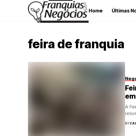
Home
Últimas No
feira de franquia
Neg
Fei
em 
A Fei
retor
BY
CA