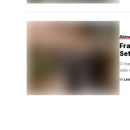
Alim
Fra
Se
O me
sido
BY
LAV