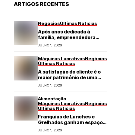
ARTIGOS RECENTES
Negócios
Últimas Notícias
Após anos dedicada à
família, empreendedora
transforma franquia de
JULHO 1, 2026
turismo em negócio de
destaque no RN
Máquinas Lucrativas
Negócios
Últimas Notícias
A satisfação do cliente é o
maior patrimônio de uma
franquia
JULHO 1, 2026
Alimentação
Máquinas Lucrativas
Negócios
Últimas Notícias
Franquias de Lanches e
Grelhados ganham espaço
com demanda por refeições
JULHO 1, 2026
rápidas e de qualidade