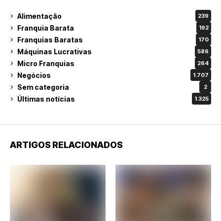
Alimentação
239
Franquia Barata
192
Franquias Baratas
170
Máquinas Lucrativas
586
Micro Franquias
264
Negócios
1.707
Sem categoria
2
Últimas notícias
1.325
ARTIGOS RELACIONADOS