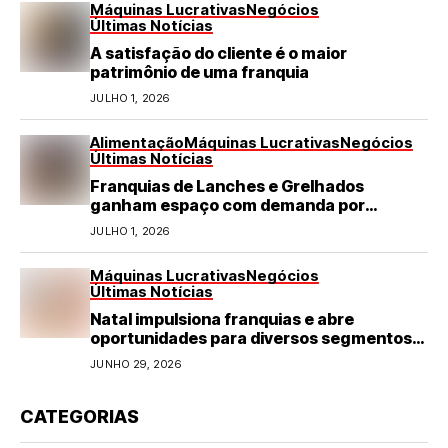
Máquinas Lucrativas
Negócios
Últimas Notícias
A satisfação do cliente é o maior
patrimônio de uma franquia
JULHO 1, 2026
Alimentação
Máquinas Lucrativas
Negócios
Últimas Notícias
Franquias de Lanches e Grelhados
ganham espaço com demanda por
refeições rápidas e de qualidade
JULHO 1, 2026
Máquinas Lucrativas
Negócios
Últimas Notícias
Natal impulsiona franquias e abre
oportunidades para diversos segmentos
do varejo
JUNHO 29, 2026
CATEGORIAS