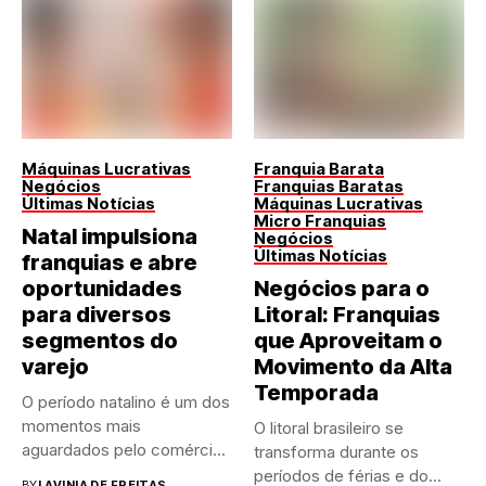
Máquinas Lucrativas
Franquia Barata
Negócios
Franquias Baratas
Últimas Notícias
Máquinas Lucrativas
Micro Franquias
Natal impulsiona
Negócios
Últimas Notícias
franquias e abre
oportunidades
Negócios para o
para diversos
Litoral: Franquias
segmentos do
que Aproveitam o
varejo
Movimento da Alta
Temporada
O período natalino é um dos
momentos mais
O litoral brasileiro se
aguardados pelo comércio
transforma durante os
brasileiro....
períodos de férias e do...
BY
LAVINIA DE FREITAS