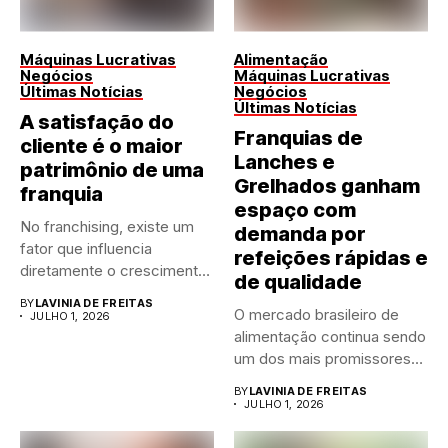
Máquinas Lucrativas
Alimentação
Negócios
Máquinas Lucrativas
Últimas Notícias
Negócios
Últimas Notícias
A satisfação do
Franquias de
cliente é o maior
Lanches e
patrimônio de uma
Grelhados ganham
franquia
espaço com
No franchising, existe um
demanda por
fator que influencia
refeições rápidas e
diretamente o crescimento
de qualidade
de qualquer...
BY
LAVINIA DE FREITAS
O mercado brasileiro de
JULHO 1, 2026
alimentação continua sendo
um dos mais promissores
para...
BY
LAVINIA DE FREITAS
JULHO 1, 2026