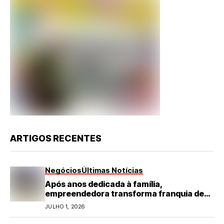
ARTIGOS RECENTES
Negócios
Últimas Notícias
Após anos dedicada à família,
empreendedora transforma franquia de
turismo em negócio de destaque no RN
JULHO 1, 2026