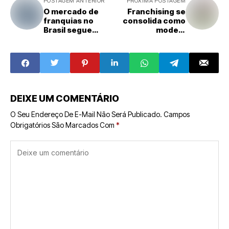
POSTAGEM ANTERIOR
PRÓXIMA POSTAGEM
O mercado de
Franchising se
franquias no
consolida como
Brasil segue
modelo
crescendo e
estratégico para
supera R$ 270
empreendedores
bilhões em
no Brasil
faturamento
DEIXE UM COMENTÁRIO
O Seu Endereço De E-Mail Não Será Publicado.
Campos
Obrigatórios São Marcados Com
*