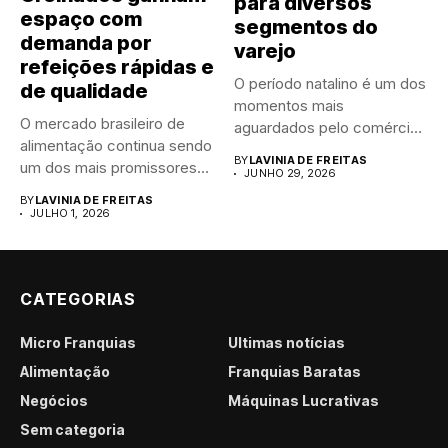
para diversos
espaço com
segmentos do
demanda por
varejo
refeições rápidas e
O período natalino é um dos
de qualidade
momentos mais
O mercado brasileiro de
aguardados pelo comércio
alimentação continua sendo
brasileiro....
BY
LAVINIA DE FREITAS
um dos mais promissores
JUNHO 29, 2026
para...
BY
LAVINIA DE FREITAS
JULHO 1, 2026
CATEGORIAS
Micro Franquias
Últimas notícias
Alimentação
Franquias Baratas
Negócios
Máquinas Lucrativas
Sem categoria