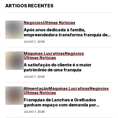
ARTIGOS RECENTES
Negócios
Últimas Notícias
Após anos dedicada à família,
empreendedora transforma franquia de
turismo em negócio de destaque no RN
JULHO 1, 2026
Máquinas Lucrativas
Negócios
Últimas Notícias
A satisfação do cliente é o maior
patrimônio de uma franquia
JULHO 1, 2026
Alimentação
Máquinas Lucrativas
Negócios
Últimas Notícias
Franquias de Lanches e Grelhados
ganham espaço com demanda por
refeições rápidas e de qualidade
JULHO 1, 2026