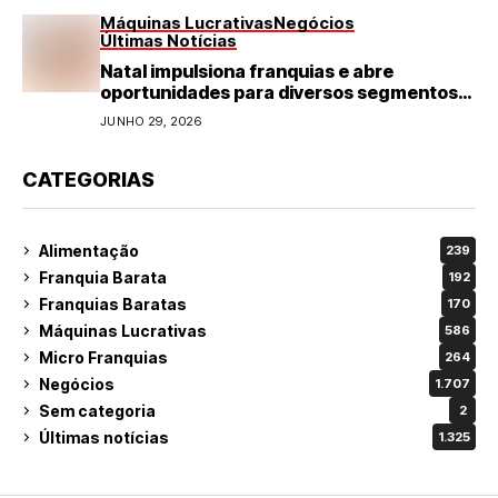
Máquinas Lucrativas
Negócios
Últimas Notícias
Natal impulsiona franquias e abre
oportunidades para diversos segmentos
do varejo
JUNHO 29, 2026
CATEGORIAS
Alimentação
239
Franquia Barata
192
Franquias Baratas
170
Máquinas Lucrativas
586
Micro Franquias
264
Negócios
1.707
Sem categoria
2
Últimas notícias
1.325