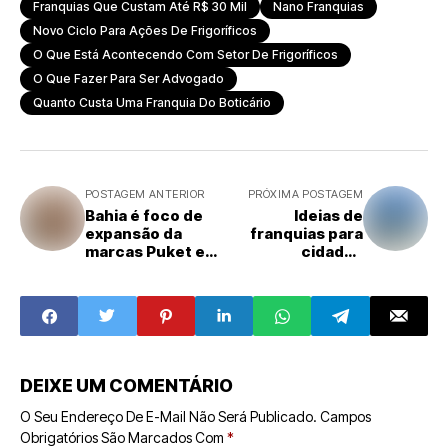
Franquias Que Custam Até R$ 30 Mil
Nano Franquias
Novo Ciclo Para Ações De Frigoríficos
O Que Está Acontecendo Com Setor De Frigoríficos
O Que Fazer Para Ser Advogado
Quanto Custa Uma Franquia Do Boticário
POSTAGEM ANTERIOR
PRÓXIMA POSTAGEM
Bahia é foco de
Ideias de
expansão da
franquias para
marcas Puket e
cidades
Imaginarium em
pequenas
2024
DEIXE UM COMENTÁRIO
O Seu Endereço De E-Mail Não Será Publicado.
Campos
Obrigatórios São Marcados Com
*