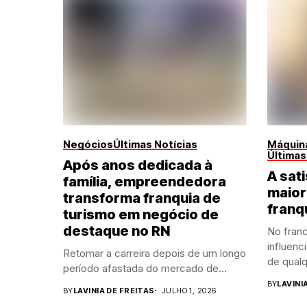
Negócios
Últimas Notícias
Máquina
Últimas
Após anos dedicada à
A sati
família, empreendedora
maior
transforma franquia de
franq
turismo em negócio de
destaque no RN
No franc
influenc
Retomar a carreira depois de um longo
de qualq
período afastada do mercado de...
BY
LAVINI
BY
LAVINIA DE FREITAS
JULHO 1, 2026