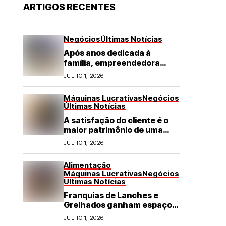
ARTIGOS RECENTES
Negócios
Últimas Notícias
Após anos dedicada à
família, empreendedora
transforma franquia de
JULHO 1, 2026
turismo em negócio de
destaque no RN
Máquinas Lucrativas
Negócios
Últimas Notícias
A satisfação do cliente é o
maior patrimônio de uma
franquia
JULHO 1, 2026
Alimentação
Máquinas Lucrativas
Negócios
Últimas Notícias
Franquias de Lanches e
Grelhados ganham espaço
com demanda por refeições
JULHO 1, 2026
rápidas e de qualidade