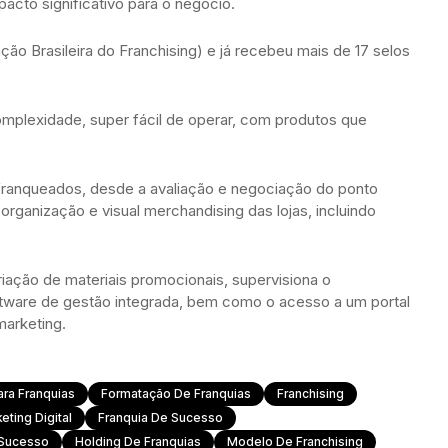
acto significativo para o negócio.
ão Brasileira do Franchising) e já recebeu mais de 17 selos
omplexidade, super fácil de operar, com produtos que
 franqueados, desde a avaliação e negociação do ponto
rganização e visual merchandising das lojas, incluindo
.
iação de materiais promocionais, supervisiona o
tware de gestão integrada, bem como o acesso a um portal
arketing.
ara Franquias
Formatação De Franquias
Franchising
eting Digital
Franquia De Sucesso
 Sucesso
Holding De Franquias
Modelo De Franchising