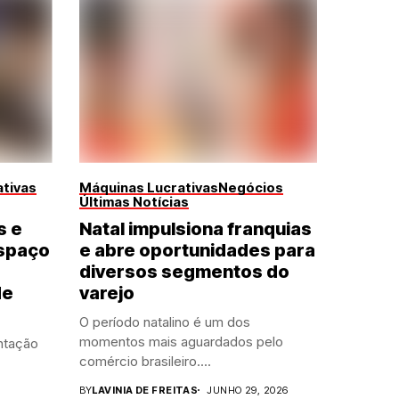
tivas
Máquinas Lucrativas
Negócios
Últimas Notícias
s e
Natal impulsiona franquias
spaço
e abre oportunidades para
diversos segmentos do
de
varejo
O período natalino é um dos
momentos mais aguardados pelo
ntação
comércio brasileiro....
BY
LAVINIA DE FREITAS
JUNHO 29, 2026