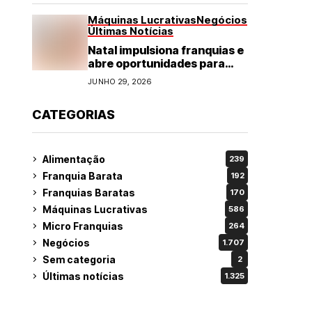
Máquinas Lucrativas
Negócios
Últimas Notícias
Natal impulsiona franquias e
abre oportunidades para
diversos segmentos do
JUNHO 29, 2026
varejo
CATEGORIAS
Alimentação
239
Franquia Barata
192
Franquias Baratas
170
Máquinas Lucrativas
586
Micro Franquias
264
Negócios
1.707
Sem categoria
2
Últimas notícias
1.325