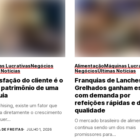
s Lucrativas
Negócios
Alimentação
Máquinas Lucra
 Notícias
Negócios
Últimas Notícias
sfação do cliente é o
Franquias de Lanche
 patrimônio de uma
Grelhados ganham e
uia
com demanda por
refeições rápidas e 
hising, existe um fator que
qualidade
ia diretamente o crescimento
uer...
O mercado brasileiro de alime
continua sendo um dos mais
A DE FREITAS
JULHO 1, 2026
promissores para...