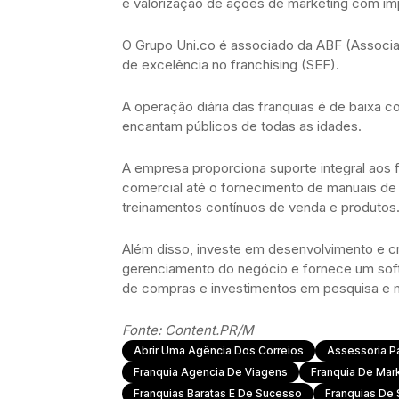
e valorização de ações de marketing com imp
O Grupo Uni.co é associado da ABF (Associaç
de excelência no franchising (SEF).
A operação diária das franquias é de baixa c
encantam públicos de todas as idades.
A empresa proporciona suporte integral aos
comercial até o fornecimento de manuais de o
treinamentos contínuos de venda e produtos
Além disso, investe em desenvolvimento e cr
gerenciamento do negócio e fornece um sof
de compras e investimentos em pesquisa e m
Fonte: Content.PR/M
Abrir Uma Agência Dos Correios
Assessoria P
Franquia Agencia De Viagens
Franquia De Mark
Franquias Baratas E De Sucesso
Franquias De