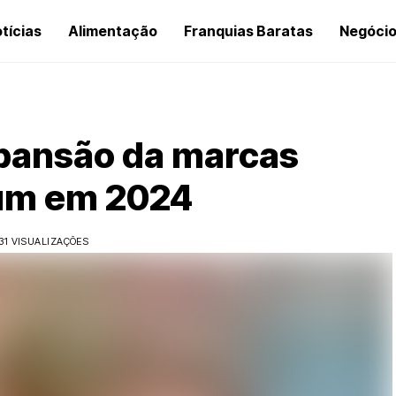
tícias
Alimentação
Franquias Baratas
Negóci
xpansão da marcas
ium em 2024
31 VISUALIZAÇÕES