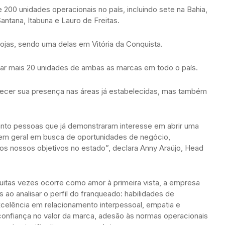
200 unidades operacionais no país, incluindo sete na Bahia,
antana, Itabuna e Lauro de Freitas.
lojas, sendo uma delas em Vitória da Conquista.
urar mais 20 unidades de ambas as marcas em todo o país.
lecer sua presença nas áreas já estabelecidas, mas também
anto pessoas que já demonstraram interesse em abrir uma
 em geral em busca de oportunidades de negócio,
mos nossos objetivos no estado”, declara Anny Araújo, Head
uitas vezes ocorre como amor à primeira vista, a empresa
 ao analisar o perfil do franqueado: habilidades de
xcelência em relacionamento interpessoal, empatia e
 confiança no valor da marca, adesão às normas operacionais