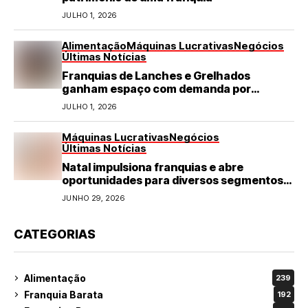
JULHO 1, 2026
Alimentação
Máquinas Lucrativas
Negócios
Últimas Notícias
Franquias de Lanches e Grelhados
ganham espaço com demanda por
refeições rápidas e de qualidade
JULHO 1, 2026
Máquinas Lucrativas
Negócios
Últimas Notícias
Natal impulsiona franquias e abre
oportunidades para diversos segmentos
do varejo
JUNHO 29, 2026
CATEGORIAS
Alimentação
239
Franquia Barata
192