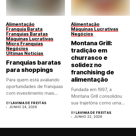
Alimentação
Alimentação
Franquia Barata
Máquinas Lucrativas
Franquias Baratas
Negócios
Máquinas Lucrativas
Montana Grill:
Micro Franquias
Negócios
tradição em
Últimas Notícias
churrasco e
Franquias baratas
solidez no
para shoppings
franchising de
alimentação
Para quem está avaliando
oportunidades de franquias
Fundada em 1997, a
com investimento mais
Montana Grill consolidou
acessível dentro...
sua trajetória como uma
BY
LAVINIA DE FREITAS
JUNHO 24, 2026
das...
BY
LAVINIA DE FREITAS
JUNHO 22, 2026