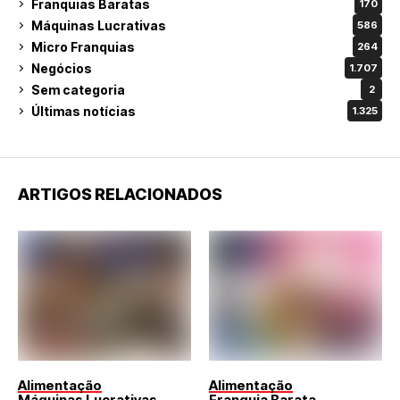
Franquias Baratas
170
Máquinas Lucrativas
586
Micro Franquias
264
Negócios
1.707
Sem categoria
2
Últimas notícias
1.325
ARTIGOS RELACIONADOS
Alimentação
Alimentação
Máquinas Lucrativas
Franquia Barata