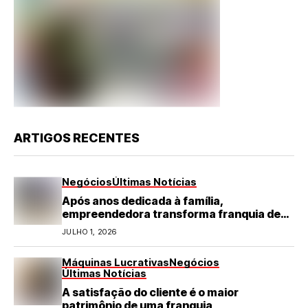
ARTIGOS RECENTES
Negócios
Últimas Notícias
Após anos dedicada à família,
empreendedora transforma franquia de
turismo em negócio de destaque no RN
JULHO 1, 2026
Máquinas Lucrativas
Negócios
Últimas Notícias
A satisfação do cliente é o maior
patrimônio de uma franquia