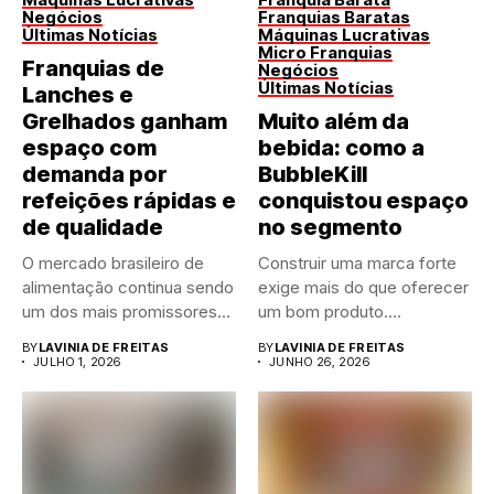
Negócios
Franquias Baratas
Últimas Notícias
Máquinas Lucrativas
Micro Franquias
Franquias de
Negócios
Últimas Notícias
Lanches e
Grelhados ganham
Muito além da
espaço com
bebida: como a
demanda por
BubbleKill
refeições rápidas e
conquistou espaço
de qualidade
no segmento
O mercado brasileiro de
Construir uma marca forte
alimentação continua sendo
exige mais do que oferecer
um dos mais promissores
um bom produto....
para...
BY
LAVINIA DE FREITAS
BY
LAVINIA DE FREITAS
JULHO 1, 2026
JUNHO 26, 2026