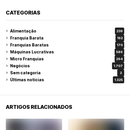
CATEGORIAS
Alimentação
239
Franquia Barata
192
Franquias Baratas
170
Máquinas Lucrativas
586
Micro Franquias
264
Negócios
1.707
Sem categoria
2
Últimas notícias
1.325
ARTIGOS RELACIONADOS