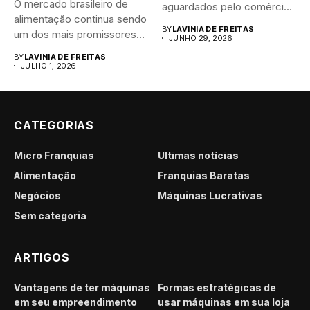
O mercado brasileiro de
aguardados pelo comércio
alimentação continua sendo
brasileiro....
BY
LAVINIA DE FREITAS
um dos mais promissores
JUNHO 29, 2026
para...
BY
LAVINIA DE FREITAS
JULHO 1, 2026
CATEGORIAS
Micro Franquias
Últimas notícias
Alimentação
Franquias Baratas
Negócios
Máquinas Lucrativas
Sem categoria
ARTIGOS
Vantagens de ter máquinas
Formas estratégicas de
em seu empreendimento
usar máquinas em sua loja