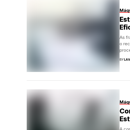
Máqu
Es
Efi
As f
o re
proce
BY
LAV
Máqu
Co
Est
A co