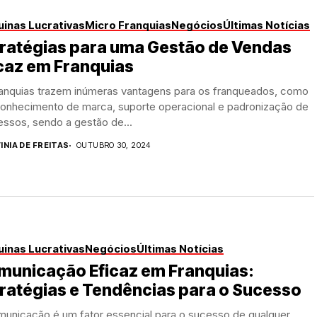
inas Lucrativas
Micro Franquias
Negócios
Últimas Notícias
tratégias para uma Gestão de Vendas
caz em Franquias
ranquias trazem inúmeras vantagens para os franqueados, como
conhecimento de marca, suporte operacional e padronização de
ssos, sendo a gestão de...
INIA DE FREITAS
OUTUBRO 30, 2024
inas Lucrativas
Negócios
Últimas Notícias
municação Eficaz em Franquias:
ratégias e Tendências para o Sucesso
municação é um fator essencial para o sucesso de qualquer