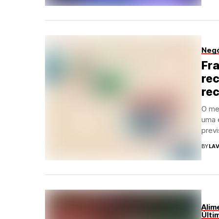
Neg
Fra
rec
rec
O me
uma e
previ
BY
LAV
Alim
Últi