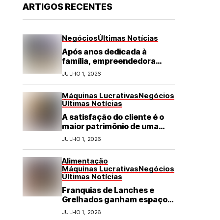
ARTIGOS RECENTES
Negócios
Últimas Notícias
Após anos dedicada à
família, empreendedora
transforma franquia de
JULHO 1, 2026
turismo em negócio de
destaque no RN
Máquinas Lucrativas
Negócios
Últimas Notícias
A satisfação do cliente é o
maior patrimônio de uma
franquia
JULHO 1, 2026
Alimentação
Máquinas Lucrativas
Negócios
Últimas Notícias
Franquias de Lanches e
Grelhados ganham espaço
com demanda por refeições
JULHO 1, 2026
rápidas e de qualidade