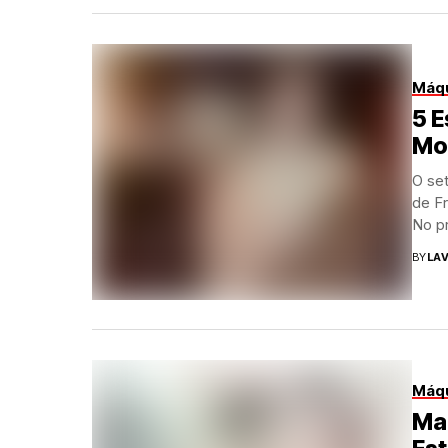
Máqu
5 E
Mo
O se
de F
No pr
BY
LAV
Máqu
Mar