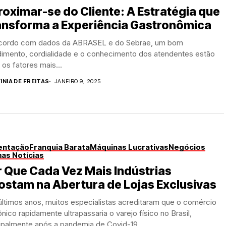
oximar-se do Cliente: A Estratégia que
ansforma a Experiência Gastronômica
cordo com dados da ABRASEL e do Sebrae, um bom
dimento, cordialidade e o conhecimento dos atendentes estão
 os fatores mais...
INIA DE FREITAS
JANEIRO 9, 2025
entação
Franquia Barata
Máquinas Lucrativas
Negócios
mas Notícias
 Que Cada Vez Mais Indústrias
stam na Abertura de Lojas Exclusivas
ltimos anos, muitos especialistas acreditaram que o comércio
ônico rapidamente ultrapassaria o varejo físico no Brasil,
ipalmente após a pandemia de Covid-19,...