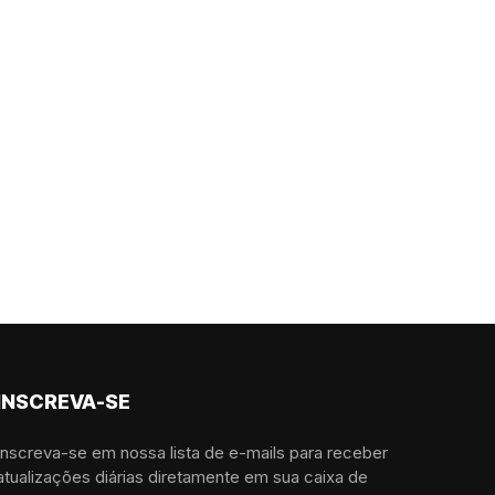
INSCREVA-SE
Inscreva-se em nossa lista de e-mails para receber
atualizações diárias diretamente em sua caixa de