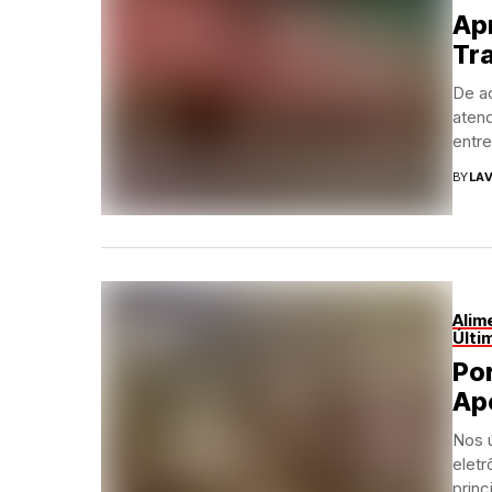
Apr
Tr
De a
aten
entre
BY
LAV
Alim
Últi
Por
Apo
Nos ú
eletr
princ