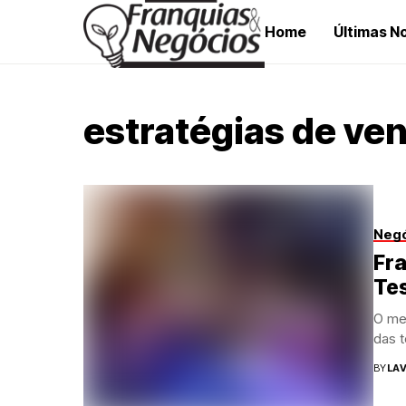
Home
Últimas No
estratégias de ve
Neg
Fra
Te
O me
das t
BY
LAV