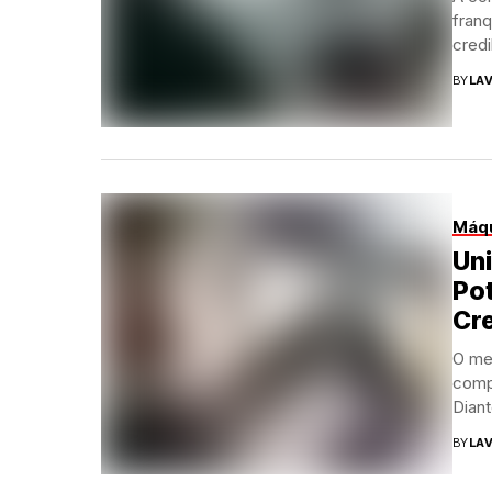
franq
credi
BY
LAV
Máqu
Uni
Po
Cr
O me
comp
Diant
BY
LAV