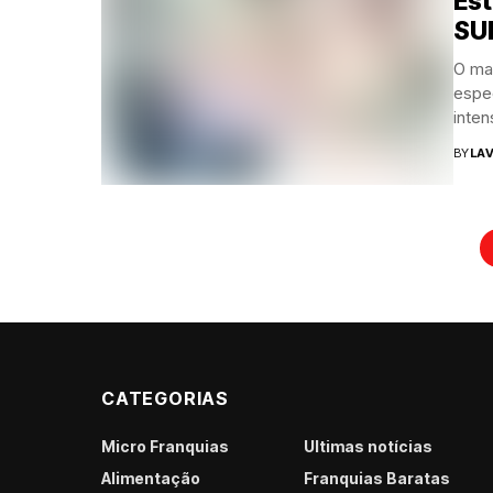
Es
SU
O ma
espe
inten
BY
LAV
CATEGORIAS
Micro Franquias
Últimas notícias
Alimentação
Franquias Baratas