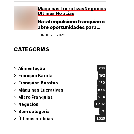
Máquinas Lucrativas
Negócios
Últimas Notícias
Natal impulsiona franquias e
abre oportunidades para
diversos segmentos do
JUNHO 29, 2026
varejo
CATEGORIAS
Alimentação
239
Franquia Barata
192
Franquias Baratas
170
Máquinas Lucrativas
586
Micro Franquias
264
Negócios
1.707
Sem categoria
2
Últimas notícias
1.325