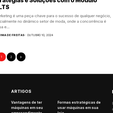
tratégias e Soluções com o Módulo
LTS
rketing é uma peça-chave para o sucesso de qualquer negócio,
cialmente no dinâmico setor de moda, onde a concorrência é
sa e...
INIA DE FREITAS
OUTUBRO 10, 2024
1
2
ARTIGOS
Vantagens de ter
Formas estratégicas de
máquinas em seu
usar máquinas em sua
empreendimento
loja