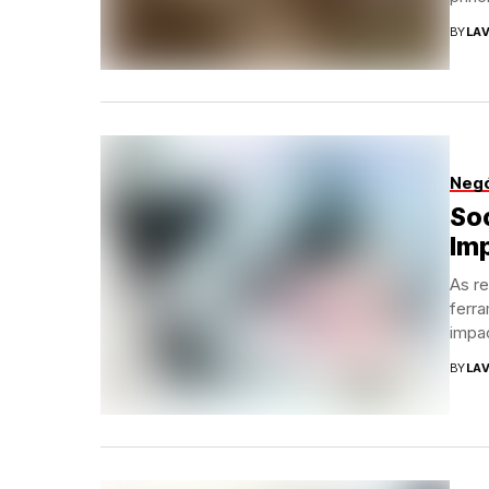
BY
LAV
Neg
Soc
Imp
As r
ferr
impac
BY
LAV