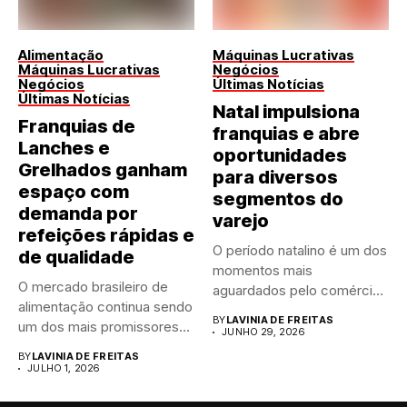
Alimentação
Máquinas Lucrativas
Máquinas Lucrativas
Negócios
Negócios
Últimas Notícias
Últimas Notícias
Natal impulsiona
Franquias de
franquias e abre
Lanches e
oportunidades
Grelhados ganham
para diversos
espaço com
segmentos do
demanda por
varejo
refeições rápidas e
O período natalino é um dos
de qualidade
momentos mais
O mercado brasileiro de
aguardados pelo comércio
alimentação continua sendo
brasileiro....
BY
LAVINIA DE FREITAS
um dos mais promissores
JUNHO 29, 2026
para...
BY
LAVINIA DE FREITAS
JULHO 1, 2026