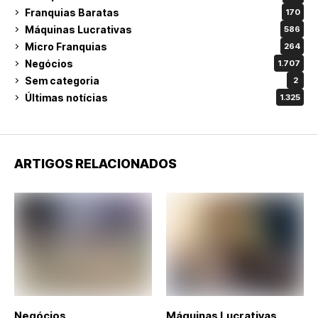
Franquias Baratas
170
Máquinas Lucrativas
586
Micro Franquias
264
Negócios
1.707
Sem categoria
2
Últimas notícias
1.325
ARTIGOS RELACIONADOS
Negócios
Máquinas Lucrativas