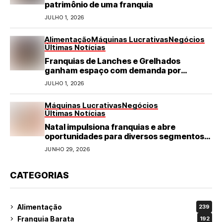
patrimônio de uma franquia
JULHO 1, 2026
Alimentação
Máquinas Lucrativas
Negócios
Últimas Notícias
Franquias de Lanches e Grelhados
ganham espaço com demanda por
refeições rápidas e de qualidade
JULHO 1, 2026
Máquinas Lucrativas
Negócios
Últimas Notícias
Natal impulsiona franquias e abre
oportunidades para diversos segmentos
do varejo
JUNHO 29, 2026
CATEGORIAS
Alimentação
239
Franquia Barata
192