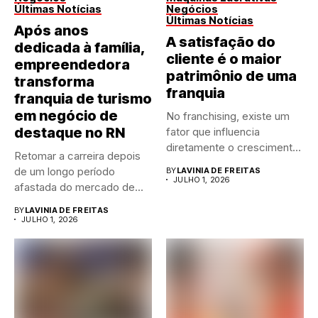
Últimas Notícias
Negócios
Últimas Notícias
Após anos
A satisfação do
dedicada à família,
cliente é o maior
empreendedora
patrimônio de uma
transforma
franquia
franquia de turismo
em negócio de
No franchising, existe um
destaque no RN
fator que influencia
diretamente o crescimento
Retomar a carreira depois
de qualquer...
de um longo período
BY
LAVINIA DE FREITAS
JULHO 1, 2026
afastada do mercado de...
BY
LAVINIA DE FREITAS
JULHO 1, 2026