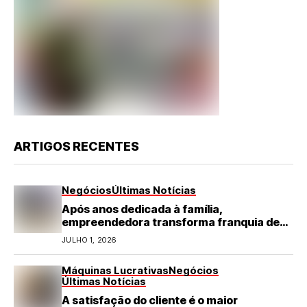
ARTIGOS RECENTES
Negócios
Últimas Notícias
Após anos dedicada à família,
empreendedora transforma franquia de
turismo em negócio de destaque no RN
JULHO 1, 2026
Máquinas Lucrativas
Negócios
Últimas Notícias
A satisfação do cliente é o maior