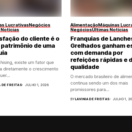
s Lucrativas
Negócios
Alimentação
Máquinas Lucra
 Notícias
Negócios
Últimas Notícias
sfação do cliente é o
Franquias de Lanche
 patrimônio de uma
Grelhados ganham e
uia
com demanda por
refeições rápidas e 
hising, existe um fator que
qualidade
ia diretamente o crescimento
uer...
O mercado brasileiro de alime
continua sendo um dos mais
A DE FREITAS
JULHO 1, 2026
promissores para...
BY
LAVINIA DE FREITAS
JULHO 1, 2