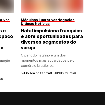
tivas
Máquinas Lucrativas
Negócios
Últimas Notícias
s e
Natal impulsiona franquias
spaço
e abre oportunidades para
diversos segmentos do
de
varejo
O período natalino é um dos
momentos mais aguardados pelo
ntação
comércio brasileiro....
BY
LAVINIA DE FREITAS
JUNHO 29, 2026
026