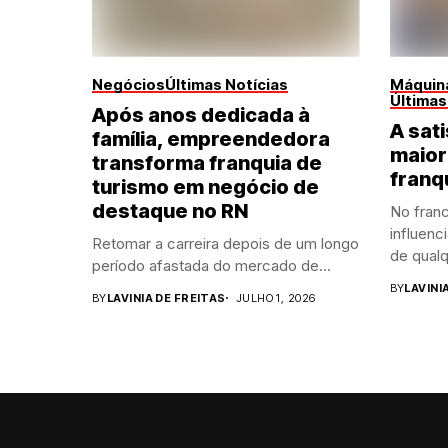
Negócios
Últimas Notícias
Máquina
Últimas
Após anos dedicada à
A sati
família, empreendedora
maior
transforma franquia de
franq
turismo em negócio de
destaque no RN
No franc
influenc
Retomar a carreira depois de um longo
de qualq
período afastada do mercado de...
BY
LAVINI
BY
LAVINIA DE FREITAS
JULHO 1, 2026