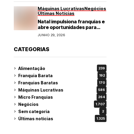
Máquinas Lucrativas
Negócios
Últimas Notícias
Natal impulsiona franquias e
abre oportunidades para
diversos segmentos do
JUNHO 29, 2026
varejo
CATEGORIAS
Alimentação
239
Franquia Barata
192
Franquias Baratas
170
Máquinas Lucrativas
586
Micro Franquias
264
Negócios
1.707
Sem categoria
2
Últimas notícias
1.325