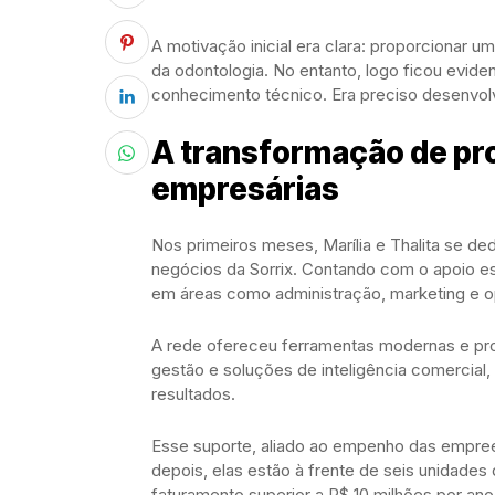
A motivação inicial era clara: proporcionar 
da odontologia. No entanto, logo ficou evide
conhecimento técnico. Era preciso desenvolve
A transformação de pro
empresárias
Nos primeiros meses, Marília e Thalita se 
negócios da Sorrix. Contando com o apoio es
em áreas como administração, marketing e 
A rede ofereceu ferramentas modernas e pro
gestão e soluções de inteligência comercial, 
resultados.
Esse suporte, aliado ao empenho das empree
depois, elas estão à frente de seis unidade
faturamento superior a R$ 10 milhões por ano