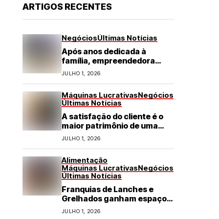
ARTIGOS RECENTES
Negócios
Últimas Notícias
Após anos dedicada à
família, empreendedora
transforma franquia de
JULHO 1, 2026
turismo em negócio de
destaque no RN
Máquinas Lucrativas
Negócios
Últimas Notícias
A satisfação do cliente é o
maior patrimônio de uma
franquia
JULHO 1, 2026
Alimentação
Máquinas Lucrativas
Negócios
Últimas Notícias
Franquias de Lanches e
Grelhados ganham espaço
com demanda por refeições
JULHO 1, 2026
rápidas e de qualidade