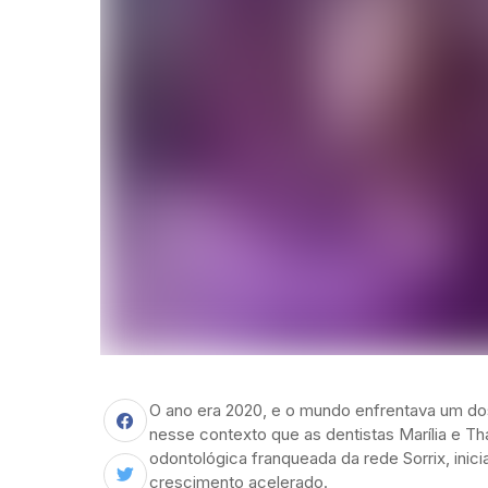
O ano era 2020, e o mundo enfrentava um dos
nesse contexto que as dentistas Marília e Tha
odontológica franqueada da rede Sorrix, inic
crescimento acelerado.