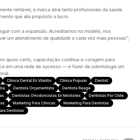
nte rentável, a marca atrai tanto profissionais da saúde
ento que alia propósito a lucro.
seguir com a expansão. Acreditamos no modelo, nos
levar um atendimento de qualidade a cada vez mais pessoas”,
, com apoio certo, capacitação contínua e coragem para
nica em uma rede de sucesso — e fazer da odontologia um
onal.
Clínica Dental En Vilariño
Clínica Popular
Dentist
aba
Dentista Orçamentista
Dentista Reage
tas
Dentistas Ortodoncistas En Móstoles
Dentistas Por Chile
cas
Marketing Para Clínicas
Marketing Para Dentistas
ara Dentistas