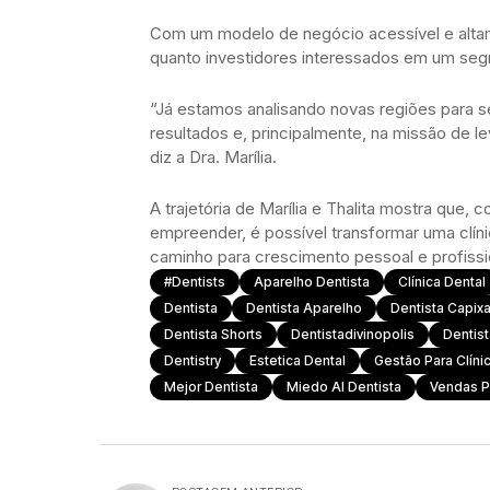
Com um modelo de negócio acessível e altame
quanto investidores interessados em um segm
“Já estamos analisando novas regiões para 
resultados e, principalmente, na missão de 
diz a Dra. Marília.
A trajetória de Marília e Thalita mostra que
empreender, é possível transformar uma clí
caminho para crescimento pessoal e profissi
#dentists
Aparelho Dentista
Clínica Dental
Dentista
Dentista Aparelho
Dentista Capix
Dentista Shorts
Dentistadivinopolis
Dentis
Dentistry
Estetica Dental
Gestão Para Clíni
Mejor Dentista
Miedo Al Dentista
Vendas P