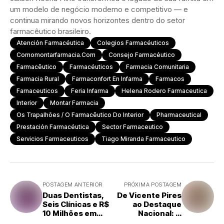
um modelo de negócio moderno e competitivo — e
continua mirando novos horizontes dentro do setor
farmacêutico brasileiro.
Atención Farmacéutica
Colegios Farmacéuticos
Comomontarfarmacia.com
Consejo Farmacéutico
Farmacêutico
Farmacéuticos
Farmacia Comunitaria
Farmacia Rural
Farmaconfort En Infarma
Farmacos
Farnaceuticos
Feria Infarma
Helena Rodero Farmaceutica
Interior
Montar Farmacia
Os Trapalhões / O Farmacêutico Do Interior
Pharmaceutical
Prestación Farmacéutica
Sector Farmaceutico
Servicios Farmaceuticos
Tiago Miranda Farmaceutico
POSTAGEM ANTERIOR
PRÓXIMA POSTAGEM
Duas Dentistas,
De Vicente Pires
Seis Clínicas e R$
ao Destaque
10 Milhões em
Nacional: A
Faturamento: A
Jornada de Elio