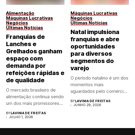
Alimentação
Máquinas Lucrativas
Máquinas Lucrativas
Negócios
Negócios
Últimas Notícias
Últimas Notícias
Natal impulsiona
Franquias de
franquias e abre
Lanches e
oportunidades
Grelhados ganham
para diversos
espaço com
segmentos do
demanda por
varejo
refeições rápidas e
O período natalino é um dos
de qualidade
momentos mais
O mercado brasileiro de
aguardados pelo comércio
alimentação continua sendo
brasileiro....
BY
LAVINIA DE FREITAS
um dos mais promissores
JUNHO 29, 2026
para...
BY
LAVINIA DE FREITAS
JULHO 1, 2026