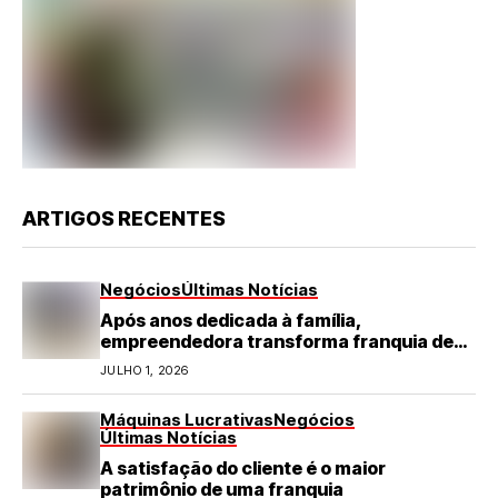
ARTIGOS RECENTES
Negócios
Últimas Notícias
Após anos dedicada à família,
empreendedora transforma franquia de
turismo em negócio de destaque no RN
JULHO 1, 2026
Máquinas Lucrativas
Negócios
Últimas Notícias
A satisfação do cliente é o maior
patrimônio de uma franquia