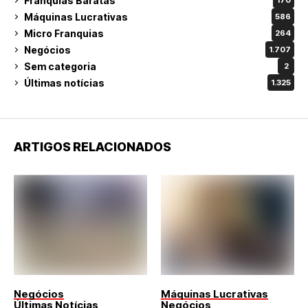
Franquias Baratas
170
Máquinas Lucrativas
586
Micro Franquias
264
Negócios
1.707
Sem categoria
2
Últimas notícias
1.325
ARTIGOS RELACIONADOS
Negócios
Máquinas Lucrativas
Últimas Notícias
Negócios