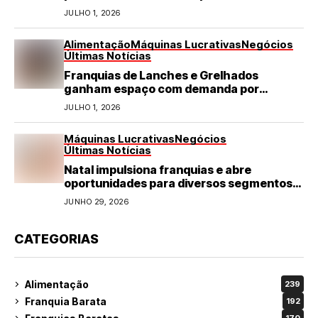
JULHO 1, 2026
Alimentação
Máquinas Lucrativas
Negócios
Últimas Notícias
Franquias de Lanches e Grelhados
ganham espaço com demanda por
refeições rápidas e de qualidade
JULHO 1, 2026
Máquinas Lucrativas
Negócios
Últimas Notícias
Natal impulsiona franquias e abre
oportunidades para diversos segmentos
do varejo
JUNHO 29, 2026
CATEGORIAS
Alimentação
239
Franquia Barata
192