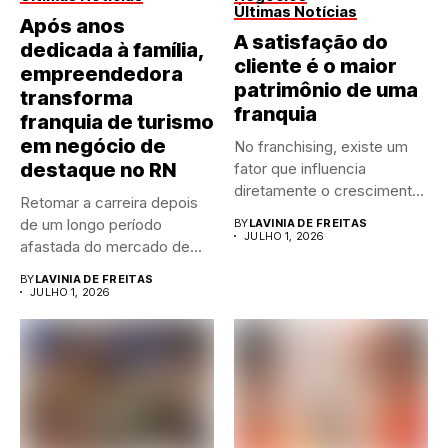
Últimas Notícias
Após anos
A satisfação do
dedicada à família,
cliente é o maior
empreendedora
patrimônio de uma
transforma
franquia
franquia de turismo
em negócio de
No franchising, existe um
destaque no RN
fator que influencia
diretamente o crescimento
Retomar a carreira depois
de qualquer...
de um longo período
BY
LAVINIA DE FREITAS
JULHO 1, 2026
afastada do mercado de...
BY
LAVINIA DE FREITAS
JULHO 1, 2026