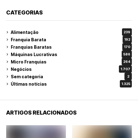
CATEGORIAS
Alimentação
239
Franquia Barata
192
Franquias Baratas
170
Máquinas Lucrativas
586
Micro Franquias
264
Negócios
1.707
Sem categoria
2
Últimas notícias
1.325
ARTIGOS RELACIONADOS