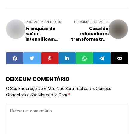
POSTAGEM ANTERIOR
PRÓXIMA POSTAGEM
Franquias de
Casal de
saúde
educadores
intensificam
transforma três
aposta em
unidades da
tecnologia com
Prepara IA em
IA e aplicativos
referência
para elevar
regional e
eficiência e
ultrapassa 2 mil
atendimento
alunos atendidos
DEIXE UM COMENTÁRIO
O Seu Endereço De E-Mail Não Será Publicado.
Campos
Obrigatórios São Marcados Com
*