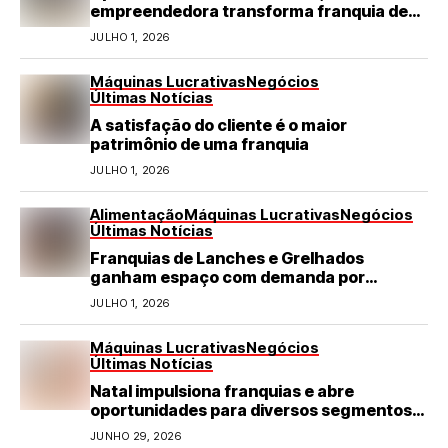
empreendedora transforma franquia de
turismo em negócio de destaque no RN
JULHO 1, 2026
Máquinas Lucrativas
Negócios
Últimas Notícias
A satisfação do cliente é o maior
patrimônio de uma franquia
JULHO 1, 2026
Alimentação
Máquinas Lucrativas
Negócios
Últimas Notícias
Franquias de Lanches e Grelhados
ganham espaço com demanda por
refeições rápidas e de qualidade
JULHO 1, 2026
Máquinas Lucrativas
Negócios
Últimas Notícias
Natal impulsiona franquias e abre
oportunidades para diversos segmentos
do varejo
JUNHO 29, 2026