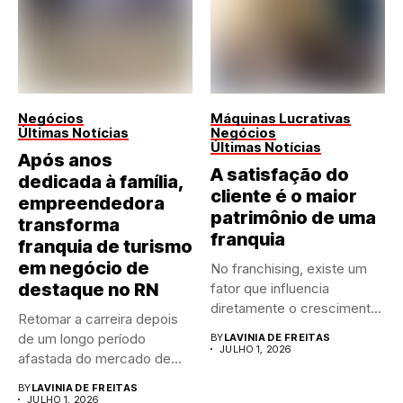
Negócios
Máquinas Lucrativas
Últimas Notícias
Negócios
Últimas Notícias
Após anos
A satisfação do
dedicada à família,
cliente é o maior
empreendedora
patrimônio de uma
transforma
franquia
franquia de turismo
em negócio de
No franchising, existe um
destaque no RN
fator que influencia
diretamente o crescimento
Retomar a carreira depois
de qualquer...
de um longo período
BY
LAVINIA DE FREITAS
JULHO 1, 2026
afastada do mercado de...
BY
LAVINIA DE FREITAS
JULHO 1, 2026