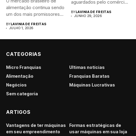
O mercado brasileiro de
aguardados pelo comércio
alimentação continua sendo
brasileiro....
BY
LAVINIA DE FREITAS
um dos mais promissores
JUNHO 29, 2026
para...
BY
LAVINIA DE FREITAS
JULHO 1, 2026
CATEGORIAS
Micro Franquias
Últimas notícias
Alimentação
Franquias Baratas
Negócios
Máquinas Lucrativas
Sem categoria
ARTIGOS
Vantagens de ter máquinas
Formas estratégicas de
em seu empreendimento
usar máquinas em sua loja