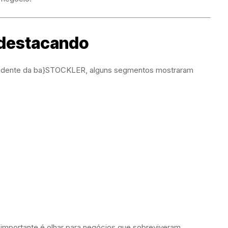
 destacando
residente da ba}STOCKLER, alguns segmentos mostraram
importante é olhar para negócios que sobreviveram,