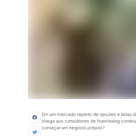
Em um mercado repleto de opções e listas de
chega aos consultores de franchising continu
começar um negócio próprio?