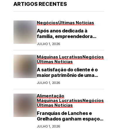
ARTIGOS RECENTES
Negócios
Últimas Notícias
Após anos dedicada à
família, empreendedora
transforma franquia de
JULHO 1, 2026
turismo em negócio de
destaque no RN
Máquinas Lucrativas
Negócios
Últimas Notícias
A satisfação do cliente é o
maior patrimônio de uma
franquia
JULHO 1, 2026
Alimentação
Máquinas Lucrativas
Negócios
Últimas Notícias
Franquias de Lanches e
Grelhados ganham espaço
com demanda por refeições
JULHO 1, 2026
rápidas e de qualidade