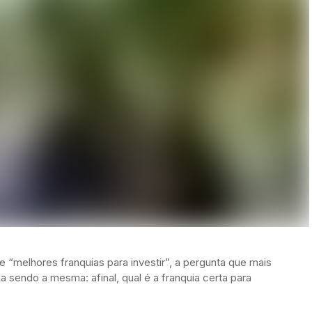
 “melhores franquias para investir”, a pergunta que mais
a sendo a mesma: afinal, qual é a franquia certa para