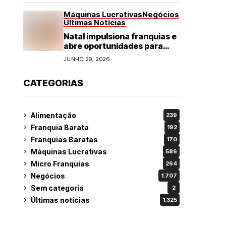
Máquinas Lucrativas
Negócios
Últimas Notícias
Natal impulsiona franquias e
abre oportunidades para
diversos segmentos do
JUNHO 29, 2026
varejo
CATEGORIAS
Alimentação
239
Franquia Barata
192
Franquias Baratas
170
Máquinas Lucrativas
586
Micro Franquias
264
Negócios
1.707
Sem categoria
2
Últimas notícias
1.325