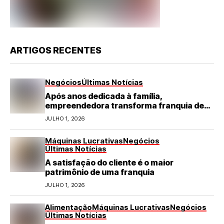
ARTIGOS RECENTES
Negócios
Últimas Notícias
Após anos dedicada à família,
empreendedora transforma franquia de
turismo em negócio de destaque no RN
JULHO 1, 2026
Máquinas Lucrativas
Negócios
Últimas Notícias
A satisfação do cliente é o maior
patrimônio de uma franquia
JULHO 1, 2026
Alimentação
Máquinas Lucrativas
Negócios
Últimas Notícias