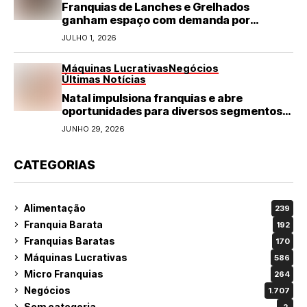
Franquias de Lanches e Grelhados
ganham espaço com demanda por
refeições rápidas e de qualidade
JULHO 1, 2026
Máquinas Lucrativas
Negócios
Últimas Notícias
Natal impulsiona franquias e abre
oportunidades para diversos segmentos
do varejo
JUNHO 29, 2026
CATEGORIAS
Alimentação
239
Franquia Barata
192
Franquias Baratas
170
Máquinas Lucrativas
586
Micro Franquias
264
Negócios
1.707
Sem categoria
2