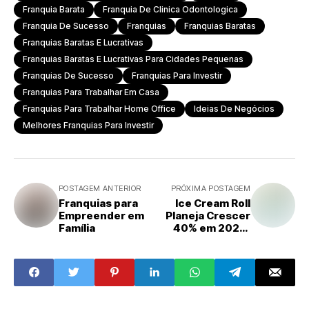
Franquia Barata
Franquia De Clinica Odontologica
Franquia De Sucesso
Franquias
Franquias Baratas
Franquias Baratas E Lucrativas
Franquias Baratas E Lucrativas Para Cidades Pequenas
Franquias De Sucesso
Franquias Para Investir
Franquias Para Trabalhar Em Casa
Franquias Para Trabalhar Home Office
Ideias De Negócios
Melhores Franquias Para Investir
POSTAGEM ANTERIOR
PRÓXIMA POSTAGEM
Franquias para
Ice Cream Roll
Empreender em
Planeja Crescer
Família
40% em 2024,
Focando na
Expansão para
Cidades
Pequenas