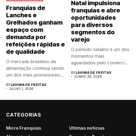
Natal impulsiona
Franquias de
franquias e abre
Lanches e
oportunidades
Grelhados ganham
para diversos
espaço com
segmentos do
demanda por
varejo
refeições rápidas e
O período natalino é um dos
de qualidade
momentos mais
O mercado brasileiro de
aguardados pelo comércio
alimentação continua sendo
brasileiro....
BY
LAVINIA DE FREITAS
um dos mais promissores
JUNHO 29, 2026
para...
BY
LAVINIA DE FREITAS
JULHO 1, 2026
CATEGORIAS
Micro Franquias
Últimas notícias