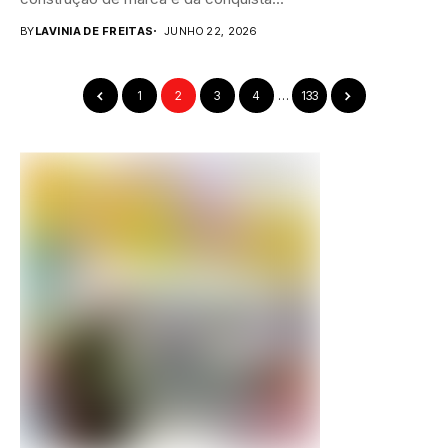
BY
LAVINIA DE FREITAS
JUNHO 22, 2026
1
2
3
4
…
133