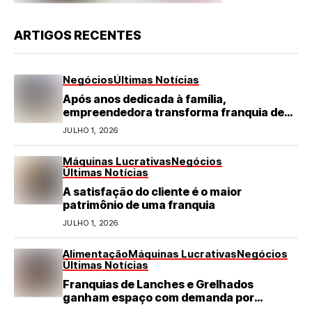
ARTIGOS RECENTES
Negócios
Últimas Notícias
Após anos dedicada à família,
empreendedora transforma franquia de
turismo em negócio de destaque no RN
JULHO 1, 2026
Máquinas Lucrativas
Negócios
Últimas Notícias
A satisfação do cliente é o maior
patrimônio de uma franquia
JULHO 1, 2026
Alimentação
Máquinas Lucrativas
Negócios
Últimas Notícias
Franquias de Lanches e Grelhados
ganham espaço com demanda por
refeições rápidas e de qualidade