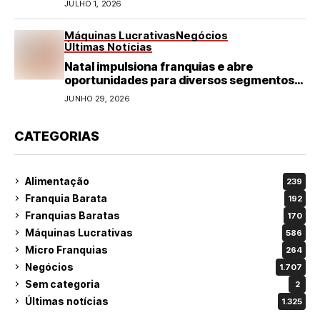
JULHO 1, 2026
Máquinas Lucrativas
Negócios
Últimas Notícias
Natal impulsiona franquias e abre
oportunidades para diversos segmentos
do varejo
JUNHO 29, 2026
CATEGORIAS
Alimentação
239
Franquia Barata
192
Franquias Baratas
170
Máquinas Lucrativas
586
Micro Franquias
264
Negócios
1.707
Sem categoria
2
Últimas notícias
1.325