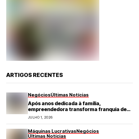
ARTIGOS RECENTES
Negócios
Últimas Notícias
Após anos dedicada à família,
empreendedora transforma franquia de
turismo em negócio de destaque no RN
JULHO 1, 2026
Máquinas Lucrativas
Negócios
Últimas Notícias