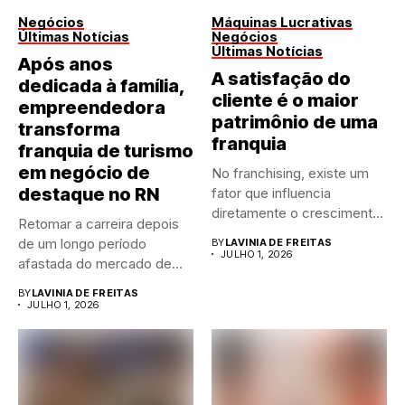
Negócios
Máquinas Lucrativas
Últimas Notícias
Negócios
Últimas Notícias
Após anos
A satisfação do
dedicada à família,
cliente é o maior
empreendedora
patrimônio de uma
transforma
franquia
franquia de turismo
em negócio de
No franchising, existe um
destaque no RN
fator que influencia
diretamente o crescimento
Retomar a carreira depois
de qualquer...
de um longo período
BY
LAVINIA DE FREITAS
JULHO 1, 2026
afastada do mercado de...
BY
LAVINIA DE FREITAS
JULHO 1, 2026