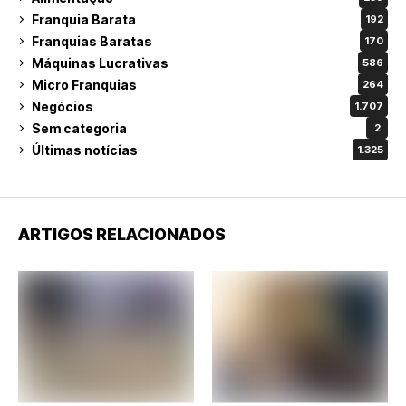
Franquia Barata
192
Franquias Baratas
170
Máquinas Lucrativas
586
Micro Franquias
264
Negócios
1.707
Sem categoria
2
Últimas notícias
1.325
ARTIGOS RELACIONADOS