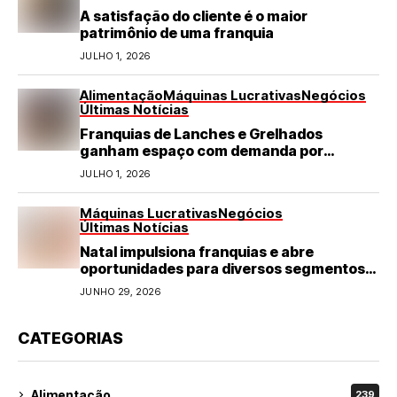
A satisfação do cliente é o maior
patrimônio de uma franquia
JULHO 1, 2026
Alimentação
Máquinas Lucrativas
Negócios
Últimas Notícias
Franquias de Lanches e Grelhados
ganham espaço com demanda por
refeições rápidas e de qualidade
JULHO 1, 2026
Máquinas Lucrativas
Negócios
Últimas Notícias
Natal impulsiona franquias e abre
oportunidades para diversos segmentos
do varejo
JUNHO 29, 2026
CATEGORIAS
Alimentação
239