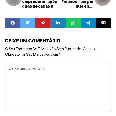
empresário: após
Financeiras: por
duas décadas no
que esse
campo,
segmento atrai
empreendedor
cada vez mais
supera R$ 1
empreendedores
milhão em
?
faturamento com
franquia de
estética
DEIXE UM COMENTÁRIO
O Seu Endereço De E-Mail Não Será Publicado.
Campos
Obrigatórios São Marcados Com
*