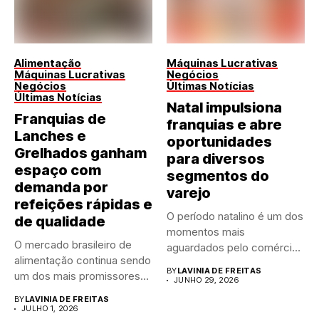
Alimentação
Máquinas Lucrativas
Máquinas Lucrativas
Negócios
Negócios
Últimas Notícias
Últimas Notícias
Natal impulsiona
Franquias de
franquias e abre
Lanches e
oportunidades
Grelhados ganham
para diversos
espaço com
segmentos do
demanda por
varejo
refeições rápidas e
O período natalino é um dos
de qualidade
momentos mais
O mercado brasileiro de
aguardados pelo comércio
alimentação continua sendo
brasileiro....
BY
LAVINIA DE FREITAS
um dos mais promissores
JUNHO 29, 2026
para...
BY
LAVINIA DE FREITAS
JULHO 1, 2026