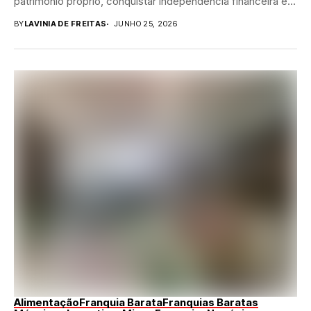
patrimônio próprio, conquistar independência financeira e
assumir...
BY
LAVINIA DE FREITAS
JUNHO 25, 2026
Alimentação
Franquia Barata
Franquias Baratas