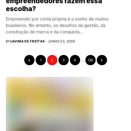
empreendedores fazem essa
escolha?
Empreender por conta própria é o sonho de muitos
brasileiros. No entanto, os desafios da gestão, da
construção de marca e da conquista...
BY
LAVINIA DE FREITAS
JUNHO 22, 2026
1
2
3
4
…
136