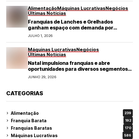
Alimentação
Máquinas Lucrativas
Negócios
Últimas Notícias
Franquias de Lanches e Grelhados
ganham espaço com demanda por
refeições rápidas e de qualidade
JULHO 1, 2026
Máquinas Lucrativas
Negócios
Últimas Notícias
Natal impulsiona franquias e abre
oportunidades para diversos segmentos
do varejo
JUNHO 29, 2026
CATEGORIAS
Alimentação
239
Franquia Barata
192
Franquias Baratas
170
Máquinas Lucrativas
586