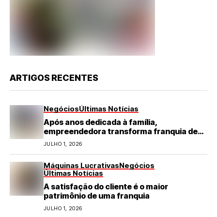
ARTIGOS RECENTES
Negócios
Últimas Notícias
Após anos dedicada à família,
empreendedora transforma franquia de
turismo em negócio de destaque no RN
JULHO 1, 2026
Máquinas Lucrativas
Negócios
Últimas Notícias
A satisfação do cliente é o maior
patrimônio de uma franquia
JULHO 1, 2026