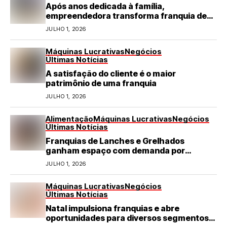
Após anos dedicada à família,
empreendedora transforma franquia de
turismo em negócio de destaque no RN
JULHO 1, 2026
Máquinas Lucrativas
Negócios
Últimas Notícias
A satisfação do cliente é o maior
patrimônio de uma franquia
JULHO 1, 2026
Alimentação
Máquinas Lucrativas
Negócios
Últimas Notícias
Franquias de Lanches e Grelhados
ganham espaço com demanda por
refeições rápidas e de qualidade
JULHO 1, 2026
Máquinas Lucrativas
Negócios
Últimas Notícias
Natal impulsiona franquias e abre
oportunidades para diversos segmentos