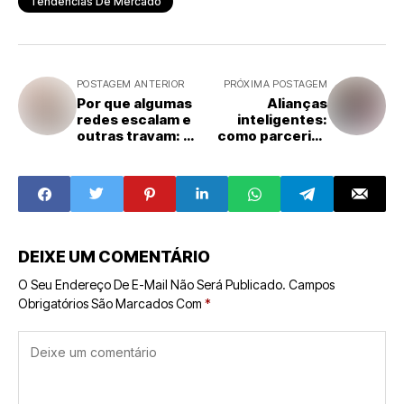
Tendências De Mercado
POSTAGEM ANTERIOR
PRÓXIMA POSTAGEM
Por que algumas
Alianças
redes escalam e
inteligentes:
outras travam: os
como parcerias
fundamentos da
impulsionam o
eficiência no
crescimento
franchising
sustentável das
brasileiro
redes de
franquias
DEIXE UM COMENTÁRIO
O Seu Endereço De E-Mail Não Será Publicado.
Campos
Obrigatórios São Marcados Com
*