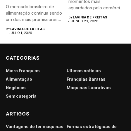
momentos mais
O mercado brasileiro de
aguardados pelo comércio
alimentação continua sendo
brasileiro....
BY
LAVINIA DE FREITAS
um dos mais promissores
JUNHO 29, 2026
para...
BY
LAVINIA DE FREITAS
JULHO 1, 2026
CATEGORIAS
Micro Franquias
Últimas notícias
Alimentação
Franquias Baratas
Negócios
Máquinas Lucrativas
Sem categoria
ARTIGOS
Vantagens de ter máquinas
Formas estratégicas de