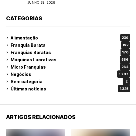
do varejo
JUNHO 29, 2026
CATEGORIAS
Alimentação
239
Franquia Barata
192
Franquias Baratas
170
Máquinas Lucrativas
586
Micro Franquias
264
Negócios
1.707
Sem categoria
2
Últimas notícias
1.325
ARTIGOS RELACIONADOS