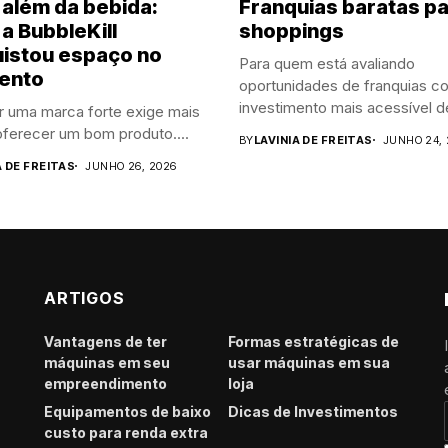
 além da bebida:
Franquias baratas p
a BubbleKill
shoppings
istou espaço no
Para quem está avaliando
ento
oportunidades de franquias c
investimento mais acessível de
r uma marca forte exige mais
ferecer um bom produto....
BY
LAVINIA DE FREITAS
JUNHO 24, 
A DE FREITAS
JUNHO 26, 2026
ARTIGOS
Vantagens de ter
Formas estratégicas de
máquinas em seu
usar máquinas em sua
empreendimento
loja
Equipamentos de baixo
Dicas de Investimentos
custo para renda extra