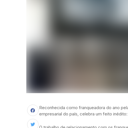
Reconhecida como franqueadora do ano pela A
empresarial do país, celebra um feito inédit
O trabalho de relacionamento com os franq