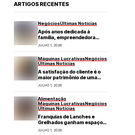
ARTIGOS RECENTES
Negócios
Últimas Notícias
Após anos dedicada à
família, empreendedora
transforma franquia de
JULHO 1, 2026
turismo em negócio de
destaque no RN
Máquinas Lucrativas
Negócios
Últimas Notícias
A satisfação do cliente é o
maior patrimônio de uma
franquia
JULHO 1, 2026
Alimentação
Máquinas Lucrativas
Negócios
Últimas Notícias
Franquias de Lanches e
Grelhados ganham espaço
com demanda por refeições
JULHO 1, 2026
rápidas e de qualidade