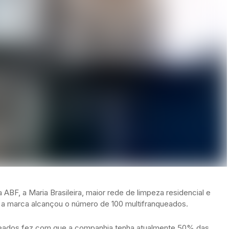
BF, a Maria Brasileira, maior rede de limpeza residencial e
o: a marca alcançou o número de 100 multifranqueados.
ueados fez com que a companhia tenha atualmente 50% das