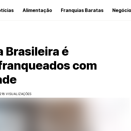
tícias
Alimentação
Franquias Baratas
Negóci
Brasileira é
ifranqueados com
ade
218 VISUALIZAÇÕES