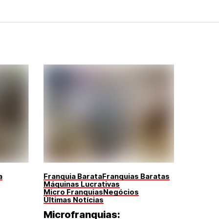
a
Franquia Barata
Franquias Baratas
Máquinas Lucrativas
Micro Franquias
Negócios
Últimas Notícias
Microfranquias: