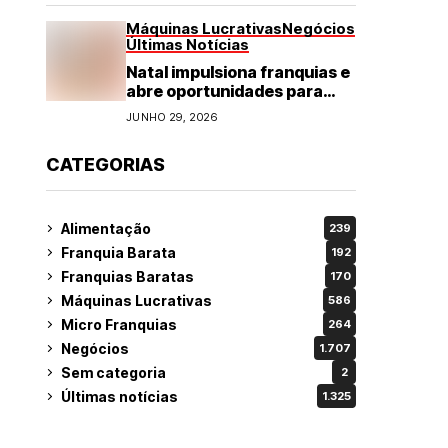
Máquinas Lucrativas
Negócios
Últimas Notícias
Natal impulsiona franquias e
abre oportunidades para
diversos segmentos do
JUNHO 29, 2026
varejo
CATEGORIAS
Alimentação
239
Franquia Barata
192
Franquias Baratas
170
Máquinas Lucrativas
586
Micro Franquias
264
Negócios
1.707
Sem categoria
2
Últimas notícias
1.325