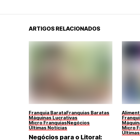
ARTIGOS RELACIONADOS
Franquia Barata
Franquias Baratas
Alimen
Máquinas Lucrativas
Franqui
Micro Franquias
Negócios
Máquina
Últimas Notícias
Micro F
Últimas
Negócios para o Litoral: