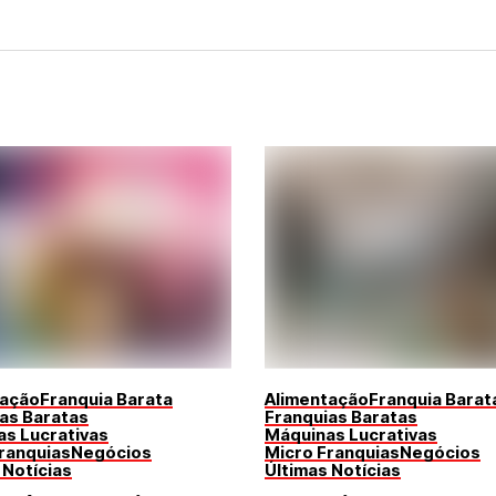
tação
Franquia Barata
Alimentação
Franquia Barat
as Baratas
Franquias Baratas
s Lucrativas
Máquinas Lucrativas
ranquias
Negócios
Micro Franquias
Negócios
 Notícias
Últimas Notícias