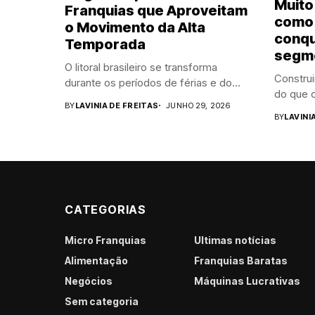
Muito
Franquias que Aproveitam
como 
o Movimento da Alta
conqu
Temporada
segm
O litoral brasileiro se transforma
Construi
durante os períodos de férias e do...
do que o
BY
LAVINIA DE FREITAS
JUNHO 29, 2026
BY
LAVINI
CATEGORIAS
Micro Franquias
Últimas notícias
Alimentação
Franquias Baratas
Negócios
Máquinas Lucrativas
Sem categoria