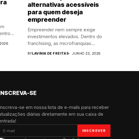
ara
alternativas acessíveis
para quem deseja
empreender
om
Empreender nem sempre exige
ntro...
investimentos elevados. Dentro do
franchising, as microfranquias
2026
surgiram...
BY
LAVINIA DE FREITAS
JUNHO 23, 2026
INSCREVA-SE
Inscreva-se em nossa lista de e-mails para receber
atualizações diárias diretamente em sua caixa de
entrada!