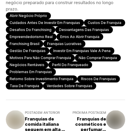
negócio preparado para construir resultados no longo
prazo.
Abrir Negócio Próprio
Cuidados Antes De Investir Em Franquias
Custos De Franquia
Desafios Do Franchising
Desvantagens Das Franquias
Empreendedorismo Real
Erros Ao Abrir Franquia
Franchising Brasil
Franquias Lucrativas
Gestão De Franquias
Investir Em Franquias Vale A Pena
Motivos Para Não Comprar Franquia
Não Comprar Franquia
Negócios Rentáveis
Perfil Do Franqueado
Problemas Em Franquias
Retorno Sobre Investimento Franquia
Riscos De Franquias
Taxa De Franquia
Verdades Sobre Franquias
POSTAGEM ANTERIOR
PRÓXIMA POSTAGEM
Franquias de
Franquias de
comida italiana
cosméticos e
seguem em alta e
perfumaria