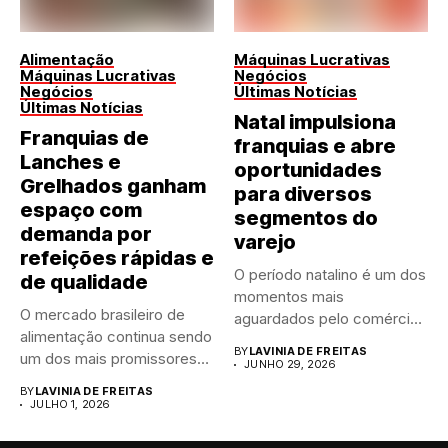
Alimentação
Máquinas Lucrativas
Máquinas Lucrativas
Negócios
Negócios
Últimas Notícias
Últimas Notícias
Natal impulsiona
Franquias de
franquias e abre
Lanches e
oportunidades
Grelhados ganham
para diversos
espaço com
segmentos do
demanda por
varejo
refeições rápidas e
O período natalino é um dos
de qualidade
momentos mais
O mercado brasileiro de
aguardados pelo comércio
alimentação continua sendo
brasileiro....
BY
LAVINIA DE FREITAS
um dos mais promissores
JUNHO 29, 2026
para...
BY
LAVINIA DE FREITAS
JULHO 1, 2026