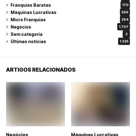
Franquias Baratas
170
Máquinas Lucrativas
586
Micro Franquias
264
Negócios
1.707
Sem categoria
2
Últimas notícias
1.325
ARTIGOS RELACIONADOS
Negócios
Máquinas Lucrativas