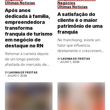
Últimas Notícias
Negócios
Últimas Notícias
Após anos
A satisfação do
dedicada à família,
cliente é o maior
empreendedora
patrimônio de uma
transforma
franquia
franquia de turismo
em negócio de
No franchising, existe um
destaque no RN
fator que influencia
diretamente o crescimento
Retomar a carreira depois
de qualquer...
de um longo período
BY
LAVINIA DE FREITAS
JULHO 1, 2026
afastada do mercado de...
BY
LAVINIA DE FREITAS
JULHO 1, 2026