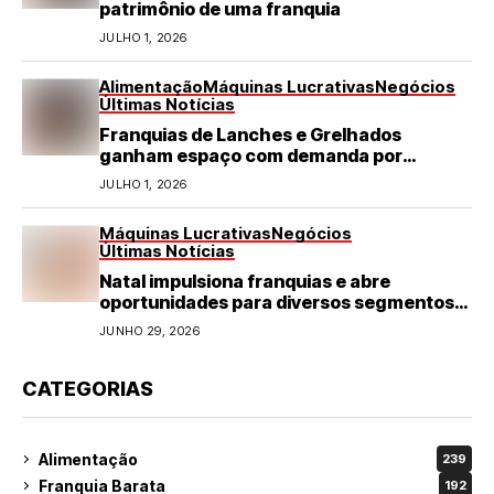
patrimônio de uma franquia
JULHO 1, 2026
Alimentação
Máquinas Lucrativas
Negócios
Últimas Notícias
Franquias de Lanches e Grelhados
ganham espaço com demanda por
refeições rápidas e de qualidade
JULHO 1, 2026
Máquinas Lucrativas
Negócios
Últimas Notícias
Natal impulsiona franquias e abre
oportunidades para diversos segmentos
do varejo
JUNHO 29, 2026
CATEGORIAS
Alimentação
239
Franquia Barata
192