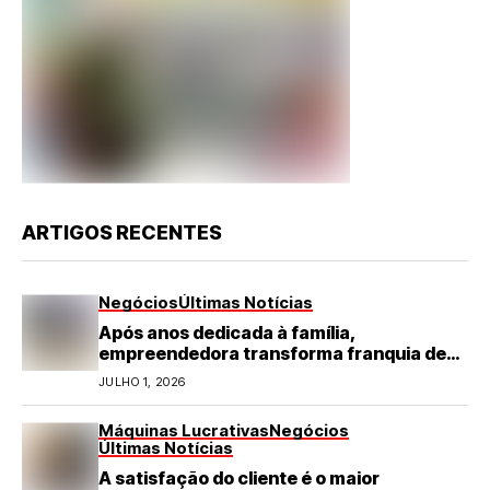
ARTIGOS RECENTES
Negócios
Últimas Notícias
Após anos dedicada à família,
empreendedora transforma franquia de
turismo em negócio de destaque no RN
JULHO 1, 2026
Máquinas Lucrativas
Negócios
Últimas Notícias
A satisfação do cliente é o maior