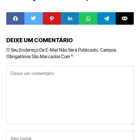
atraem
seguem entre os
investidores no
negócios mais
Brasil
promissores do
franchising
DEIXE UM COMENTÁRIO
O Seu Endereço De E-Mail Não Será Publicado.
Campos
Obrigatórios São Marcados Com
*