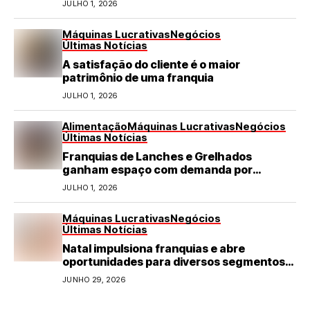
JULHO 1, 2026
Máquinas Lucrativas
Negócios
Últimas Notícias
A satisfação do cliente é o maior
patrimônio de uma franquia
JULHO 1, 2026
Alimentação
Máquinas Lucrativas
Negócios
Últimas Notícias
Franquias de Lanches e Grelhados
ganham espaço com demanda por
refeições rápidas e de qualidade
JULHO 1, 2026
Máquinas Lucrativas
Negócios
Últimas Notícias
Natal impulsiona franquias e abre
oportunidades para diversos segmentos
do varejo
JUNHO 29, 2026