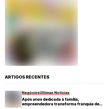
ARTIGOS RECENTES
Negócios
Últimas Notícias
Após anos dedicada à família,
empreendedora transforma franquia de
turismo em negócio de destaque no RN