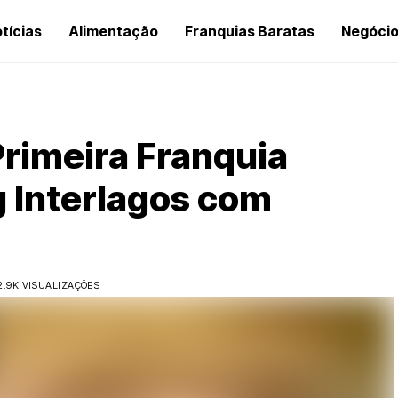
tícias
Alimentação
Franquias Baratas
Negóci
rimeira Franquia
g Interlagos com
2.9K VISUALIZAÇÕES