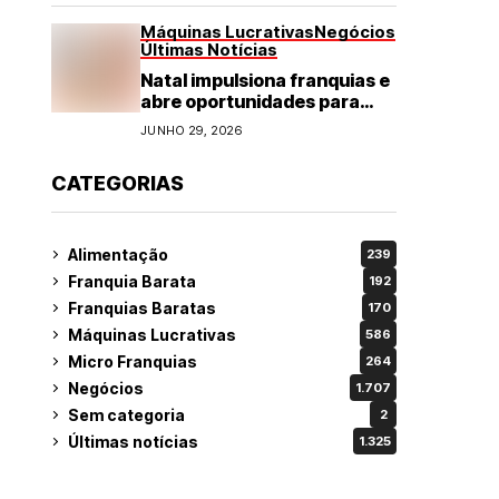
Máquinas Lucrativas
Negócios
Últimas Notícias
Natal impulsiona franquias e
abre oportunidades para
diversos segmentos do
JUNHO 29, 2026
varejo
CATEGORIAS
Alimentação
239
Franquia Barata
192
Franquias Baratas
170
Máquinas Lucrativas
586
Micro Franquias
264
Negócios
1.707
Sem categoria
2
Últimas notícias
1.325