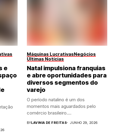
tivas
Máquinas Lucrativas
Negócios
Últimas Notícias
s e
Natal impulsiona franquias
spaço
e abre oportunidades para
diversos segmentos do
de
varejo
O período natalino é um dos
momentos mais aguardados pelo
ntação
comércio brasileiro....
BY
LAVINIA DE FREITAS
JUNHO 29, 2026
026