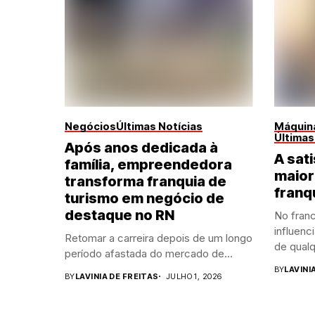
Negócios
Últimas Notícias
Máquina
Últimas
Após anos dedicada à
A sati
família, empreendedora
maior
transforma franquia de
franq
turismo em negócio de
destaque no RN
No franc
influenc
Retomar a carreira depois de um longo
de qualq
período afastada do mercado de...
BY
LAVINI
BY
LAVINIA DE FREITAS
JULHO 1, 2026