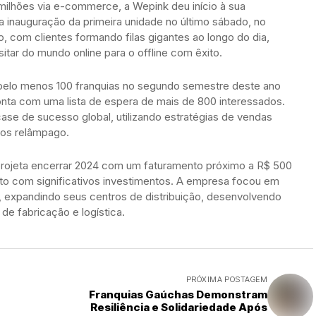
milhões via e-commerce, a Wepink deu início à sua
a inauguração da primeira unidade no último sábado, no
, com clientes formando filas gigantes ao longo do dia,
tar do mundo online para o offline com êxito.
r pelo menos 100 franquias no segundo semestre deste ano
nta com uma lista de espera de mais de 800 interessados.
ase de sucesso global, utilizando estratégias de vendas
os relâmpago.
projeta encerrar 2024 com um faturamento próximo a R$ 500
to com significativos investimentos. A empresa focou em
ial, expandindo seus centros de distribuição, desenvolvendo
e fabricação e logística.
PRÓXIMA POSTAGEM
Franquias Gaúchas Demonstram
e
Resiliência e Solidariedade Após