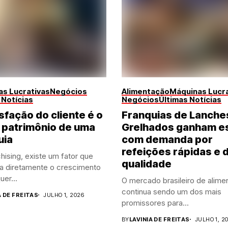
s Lucrativas
Negócios
Alimentação
Máquinas Lucra
 Notícias
Negócios
Últimas Notícias
sfação do cliente é o
Franquias de Lanche
 patrimônio de uma
Grelhados ganham e
uia
com demanda por
refeições rápidas e 
hising, existe um fator que
qualidade
ia diretamente o crescimento
uer...
O mercado brasileiro de alime
continua sendo um dos mais
A DE FREITAS
JULHO 1, 2026
promissores para...
BY
LAVINIA DE FREITAS
JULHO 1, 2