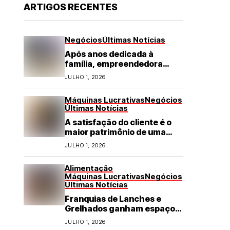
ARTIGOS RECENTES
Negócios
Últimas Notícias
Após anos dedicada à
família, empreendedora
transforma franquia de
JULHO 1, 2026
turismo em negócio de
destaque no RN
Máquinas Lucrativas
Negócios
Últimas Notícias
A satisfação do cliente é o
maior patrimônio de uma
franquia
JULHO 1, 2026
Alimentação
Máquinas Lucrativas
Negócios
Últimas Notícias
Franquias de Lanches e
Grelhados ganham espaço
com demanda por refeições
JULHO 1, 2026
rápidas e de qualidade