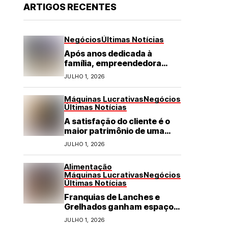
ARTIGOS RECENTES
Negócios
Últimas Notícias
Após anos dedicada à
família, empreendedora
transforma franquia de
JULHO 1, 2026
turismo em negócio de
destaque no RN
Máquinas Lucrativas
Negócios
Últimas Notícias
A satisfação do cliente é o
maior patrimônio de uma
franquia
JULHO 1, 2026
Alimentação
Máquinas Lucrativas
Negócios
Últimas Notícias
Franquias de Lanches e
Grelhados ganham espaço
com demanda por refeições
JULHO 1, 2026
rápidas e de qualidade