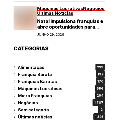
Máquinas Lucrativas
Negócios
Últimas Notícias
Natal impulsiona franquias e
abre oportunidades para
diversos segmentos do
JUNHO 29, 2026
varejo
CATEGORIAS
Alimentação
239
Franquia Barata
192
Franquias Baratas
170
Máquinas Lucrativas
586
Micro Franquias
264
Negócios
1.707
Sem categoria
2
Últimas notícias
1.325