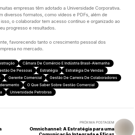
 muitas empresas têm adotado a Universidade Corporativa.
com diversos formatos, como vídeos e PDFs, além de
m isso, o colaborador tem acesso contínuo e organizado ao
u progresso e resultados.
nte, favorecendo tanto o crescimento pessoal dos
 empresa no mercado.
istração
Câmara De Comércio E Indústria Brasil-Alemanha
Gestão De Pessoas
Estratégia
Estratégia De Vendas
s
Gerente Comercial
Gestão De Carreira De Colaboradores
oderamento
O Que Saber Sobre Gestão Comercial
va
Universidade Petrobras
PRÓXIMA POSTAGEM
a
Omnichannel: A Estratégia para uma
Comunicação Integrada e Eficaz