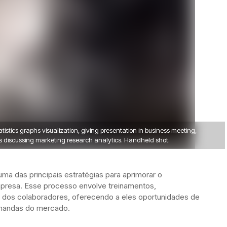
istics graphs visualization, giving presentation in business meeting,
es discussing marketing research analytics. Handheld shot.
é uma das principais estratégias para aprimorar o
resa. Esse processo envolve treinamentos,
 dos colaboradores, oferecendo a eles oportunidades de
emandas do mercado.