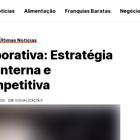
tícias
Alimentação
Franquias Baratas
Negóci
Últimas Notícias
orativa: Estratégia
Interna e
petitiva
DOS
208 VISUALIZAÇÕES