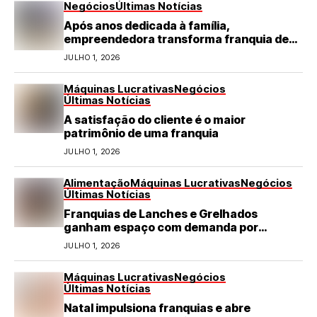
Negócios
Últimas Notícias
Após anos dedicada à família,
empreendedora transforma franquia de
turismo em negócio de destaque no RN
JULHO 1, 2026
Máquinas Lucrativas
Negócios
Últimas Notícias
A satisfação do cliente é o maior
patrimônio de uma franquia
JULHO 1, 2026
Alimentação
Máquinas Lucrativas
Negócios
Últimas Notícias
Franquias de Lanches e Grelhados
ganham espaço com demanda por
refeições rápidas e de qualidade
JULHO 1, 2026
Máquinas Lucrativas
Negócios
Últimas Notícias
Natal impulsiona franquias e abre