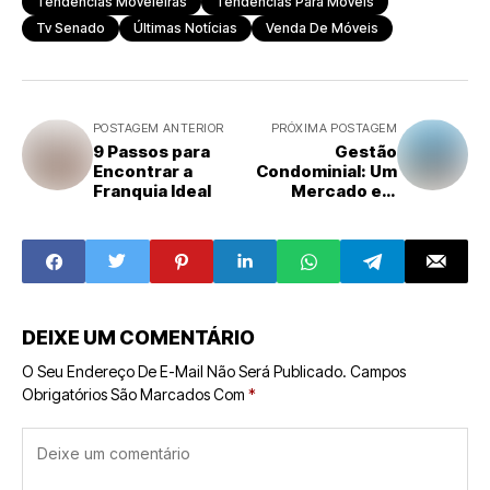
Tendências Moveleiras
Tendências Para Móveis
Tv Senado
Últimas Notícias
Venda De Móveis
POSTAGEM ANTERIOR
PRÓXIMA POSTAGEM
9 Passos para
Gestão
Encontrar a
Condominial: Um
Franquia Ideal
Mercado em
Crescimento
para
Empreendedores
DEIXE UM COMENTÁRIO
O Seu Endereço De E-Mail Não Será Publicado.
Campos
Obrigatórios São Marcados Com
*