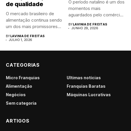
O período natalino é um dos
de qualidade
momentos mais
O mercado brasileiro de
aguardados pelo comércio
alimentação continua sendo
brasileiro....
BY
LAVINIA DE FREITAS
um dos mais promissores
JUNHO 29, 2026
para...
BY
LAVINIA DE FREITAS
JULHO 1, 2026
CATEGORIAS
Micro Franquias
Últimas notícias
Alimentação
Franquias Baratas
Negócios
Máquinas Lucrativas
Sem categoria
ARTIGOS