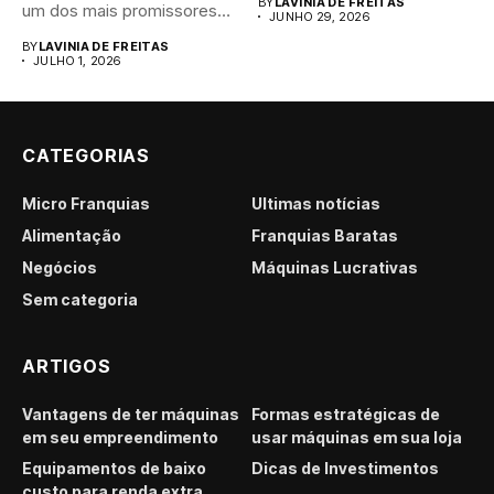
BY
LAVINIA DE FREITAS
um dos mais promissores
JUNHO 29, 2026
para...
BY
LAVINIA DE FREITAS
JULHO 1, 2026
CATEGORIAS
Micro Franquias
Últimas notícias
Alimentação
Franquias Baratas
Negócios
Máquinas Lucrativas
Sem categoria
ARTIGOS
Vantagens de ter máquinas
Formas estratégicas de
em seu empreendimento
usar máquinas em sua loja
Equipamentos de baixo
Dicas de Investimentos
custo para renda extra