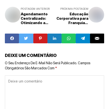
POSTAGEM ANTERIOR
PRÓXIMA POSTAGEM
Agendamento
Educação
Centralizado:
Corporativa para
Otimizando a
Franquias:
Eficiência e
Inovações e
Produtividade
Tendências do
nas Franquias
Futuro
DEIXE UM COMENTÁRIO
O Seu Endereço De E-Mail Não Será Publicado.
Campos
Obrigatórios São Marcados Com
*