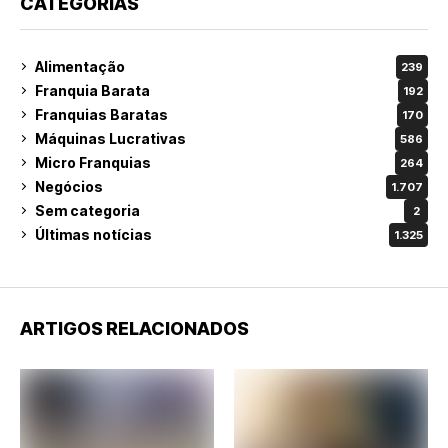
CATEGORIAS
Alimentação
239
Franquia Barata
192
Franquias Baratas
170
Máquinas Lucrativas
586
Micro Franquias
264
Negócios
1.707
Sem categoria
2
Últimas notícias
1.325
ARTIGOS RELACIONADOS