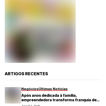
ARTIGOS RECENTES
Negócios
Últimas Notícias
Após anos dedicada à família,
empreendedora transforma franquia de
turismo em negócio de destaque no RN
JULHO 1, 2026