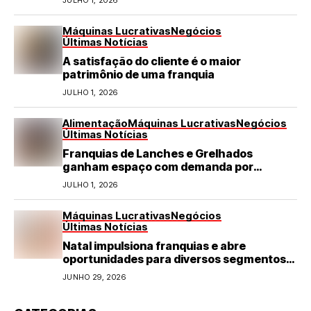
Máquinas Lucrativas
Negócios
Últimas Notícias
A satisfação do cliente é o maior
patrimônio de uma franquia
JULHO 1, 2026
Alimentação
Máquinas Lucrativas
Negócios
Últimas Notícias
Franquias de Lanches e Grelhados
ganham espaço com demanda por
refeições rápidas e de qualidade
JULHO 1, 2026
Máquinas Lucrativas
Negócios
Últimas Notícias
Natal impulsiona franquias e abre
oportunidades para diversos segmentos
do varejo
JUNHO 29, 2026