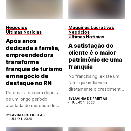
Negócios
Máquinas Lucrativas
Últimas Notícias
Negócios
Últimas Notícias
Após anos
A satisfação do
dedicada à família,
cliente é o maior
empreendedora
patrimônio de uma
transforma
franquia
franquia de turismo
em negócio de
No franchising, existe um
destaque no RN
fator que influencia
diretamente o crescimento
Retomar a carreira depois
de qualquer...
de um longo período
BY
LAVINIA DE FREITAS
JULHO 1, 2026
afastada do mercado de...
BY
LAVINIA DE FREITAS
JULHO 1, 2026