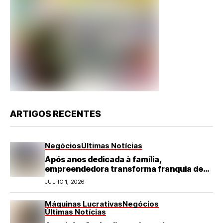
ARTIGOS RECENTES
Negócios
Últimas Notícias
Após anos dedicada à família,
empreendedora transforma franquia de
turismo em negócio de destaque no RN
JULHO 1, 2026
Máquinas Lucrativas
Negócios
Últimas Notícias