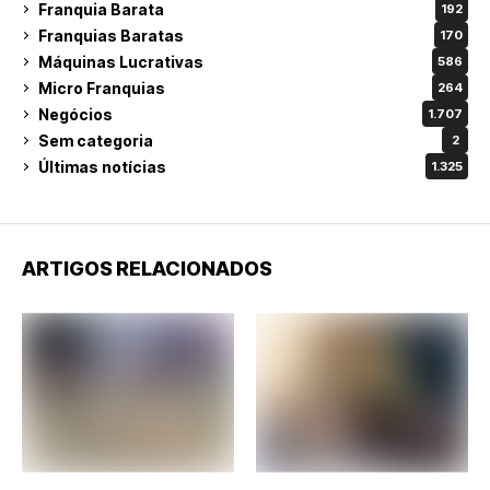
Franquia Barata
192
Franquias Baratas
170
Máquinas Lucrativas
586
Micro Franquias
264
Negócios
1.707
Sem categoria
2
Últimas notícias
1.325
ARTIGOS RELACIONADOS