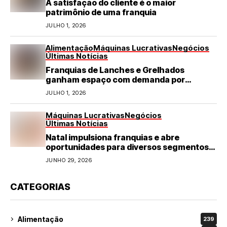
A satisfação do cliente é o maior
patrimônio de uma franquia
JULHO 1, 2026
Alimentação
Máquinas Lucrativas
Negócios
Últimas Notícias
Franquias de Lanches e Grelhados
ganham espaço com demanda por
refeições rápidas e de qualidade
JULHO 1, 2026
Máquinas Lucrativas
Negócios
Últimas Notícias
Natal impulsiona franquias e abre
oportunidades para diversos segmentos
do varejo
JUNHO 29, 2026
CATEGORIAS
Alimentação
239