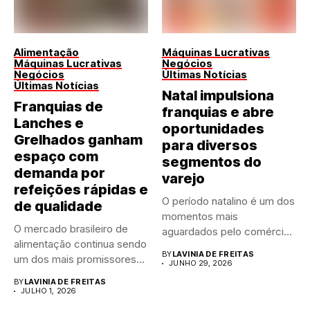
Alimentação
Máquinas Lucrativas
Máquinas Lucrativas
Negócios
Negócios
Últimas Notícias
Últimas Notícias
Natal impulsiona
Franquias de
franquias e abre
Lanches e
oportunidades
Grelhados ganham
para diversos
espaço com
segmentos do
demanda por
varejo
refeições rápidas e
O período natalino é um dos
de qualidade
momentos mais
O mercado brasileiro de
aguardados pelo comércio
alimentação continua sendo
brasileiro....
BY
LAVINIA DE FREITAS
um dos mais promissores
JUNHO 29, 2026
para...
BY
LAVINIA DE FREITAS
JULHO 1, 2026