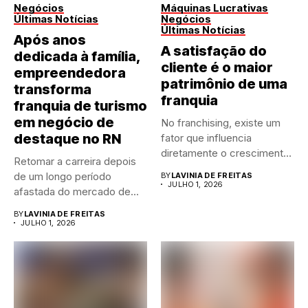
Negócios
Máquinas Lucrativas
Últimas Notícias
Negócios
Últimas Notícias
Após anos
A satisfação do
dedicada à família,
cliente é o maior
empreendedora
patrimônio de uma
transforma
franquia
franquia de turismo
em negócio de
No franchising, existe um
destaque no RN
fator que influencia
diretamente o crescimento
Retomar a carreira depois
de qualquer...
de um longo período
BY
LAVINIA DE FREITAS
JULHO 1, 2026
afastada do mercado de...
BY
LAVINIA DE FREITAS
JULHO 1, 2026