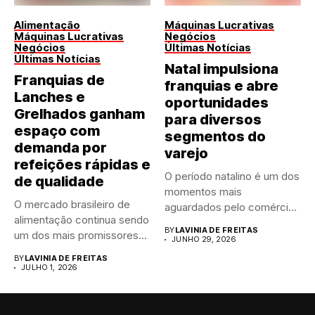
Alimentação
Máquinas Lucrativas
Máquinas Lucrativas
Negócios
Negócios
Últimas Notícias
Últimas Notícias
Natal impulsiona
Franquias de
franquias e abre
Lanches e
oportunidades
Grelhados ganham
para diversos
espaço com
segmentos do
demanda por
varejo
refeições rápidas e
O período natalino é um dos
de qualidade
momentos mais
O mercado brasileiro de
aguardados pelo comércio
alimentação continua sendo
brasileiro....
BY
LAVINIA DE FREITAS
um dos mais promissores
JUNHO 29, 2026
para...
BY
LAVINIA DE FREITAS
JULHO 1, 2026