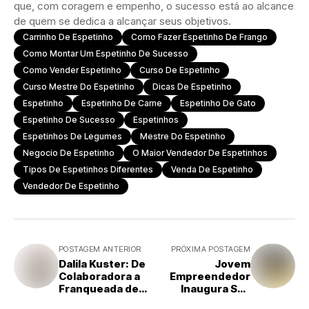
que, com coragem e empenho, o sucesso está ao alcance
de quem se dedica a alcançar seus objetivos.
Carrinho De Espetinho
Como Fazer Espetinho De Frango
Como Montar Um Espetinho De Sucesso
Como Vender Espetinho
Curso De Espetinho
Curso Mestre Do Espetinho
Dicas De Espetinho
Espetinho
Espetinho De Carne
Espetinho De Gato
Espetinho De Sucesso
Espetinhos
Espetinhos De Legumes
Mestre Do Espetinho
Negocio De Espetinho
O Maior Vendedor De Espetinhos
Tipos De Espetinhos Diferentes
Venda De Espetinho
Vendedor De Espetinho
POSTAGEM ANTERIOR
PRÓXIMA POSTAGEM
Dalila Kuster: De
Jovem
Colaboradora a
Empreendedor
Franqueada de
Inaugura Sua
Sucesso na Royal
Segunda