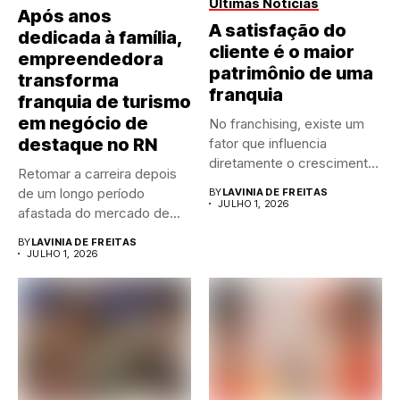
Últimas Notícias
Após anos
A satisfação do
dedicada à família,
cliente é o maior
empreendedora
patrimônio de uma
transforma
franquia
franquia de turismo
em negócio de
No franchising, existe um
destaque no RN
fator que influencia
diretamente o crescimento
Retomar a carreira depois
de qualquer...
de um longo período
BY
LAVINIA DE FREITAS
JULHO 1, 2026
afastada do mercado de...
BY
LAVINIA DE FREITAS
JULHO 1, 2026