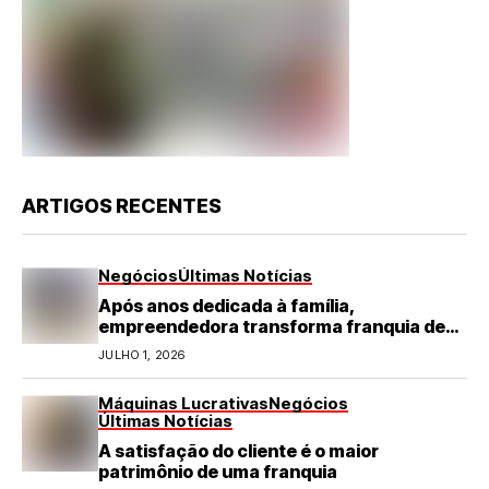
ARTIGOS RECENTES
Negócios
Últimas Notícias
Após anos dedicada à família,
empreendedora transforma franquia de
turismo em negócio de destaque no RN
JULHO 1, 2026
Máquinas Lucrativas
Negócios
Últimas Notícias
A satisfação do cliente é o maior
patrimônio de uma franquia