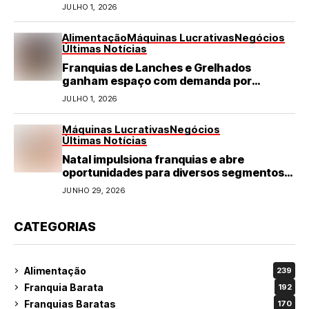
JULHO 1, 2026
Alimentação
Máquinas Lucrativas
Negócios
Últimas Notícias
Franquias de Lanches e Grelhados
ganham espaço com demanda por
refeições rápidas e de qualidade
JULHO 1, 2026
Máquinas Lucrativas
Negócios
Últimas Notícias
Natal impulsiona franquias e abre
oportunidades para diversos segmentos
do varejo
JUNHO 29, 2026
CATEGORIAS
Alimentação
239
Franquia Barata
192
Franquias Baratas
170