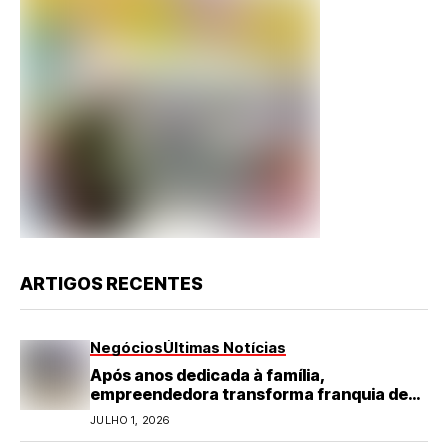
ARTIGOS RECENTES
Negócios
Últimas Notícias
Após anos dedicada à família,
empreendedora transforma franquia de
turismo em negócio de destaque no RN
JULHO 1, 2026