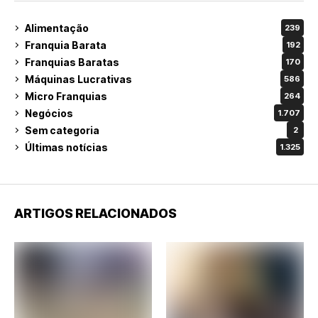
Alimentação
239
Franquia Barata
192
Franquias Baratas
170
Máquinas Lucrativas
586
Micro Franquias
264
Negócios
1.707
Sem categoria
2
Últimas notícias
1.325
ARTIGOS RELACIONADOS