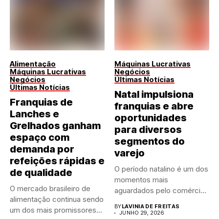
Alimentação
Máquinas Lucrativas
Máquinas Lucrativas
Negócios
Negócios
Últimas Notícias
Últimas Notícias
Natal impulsiona
Franquias de
franquias e abre
Lanches e
oportunidades
Grelhados ganham
para diversos
espaço com
segmentos do
demanda por
varejo
refeições rápidas e
O período natalino é um dos
de qualidade
momentos mais
O mercado brasileiro de
aguardados pelo comércio
alimentação continua sendo
brasileiro....
BY
LAVINIA DE FREITAS
um dos mais promissores
JUNHO 29, 2026