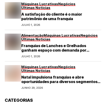
Máquinas Lucrativas
Negócios
Últimas Notícias
A satisfação do cliente é o maior
patrimônio de uma franquia
JULHO 1, 2026
Alimentação
Máquinas Lucrativas
Negócios
Últimas Notícias
Franquias de Lanches e Grelhados
ganham espaço com demanda por
refeições rápidas e de qualidade
JULHO 1, 2026
Máquinas Lucrativas
Negócios
Últimas Notícias
Natal impulsiona franquias e abre
oportunidades para diversos segmentos
do varejo
JUNHO 29, 2026
CATEGORIAS