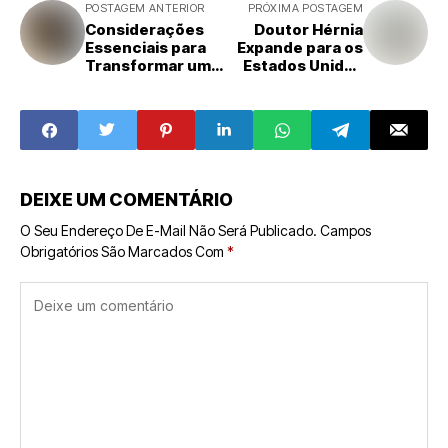
POSTAGEM ANTERIOR
PRÓXIMA POSTAGEM
Considerações
Doutor Hérnia
Essenciais para
Expande para os
Transformar uma
Estados Unidos
Marca em
com Foco em
Franquia
Brasileiros e
Latinos na Flórida
DEIXE UM COMENTÁRIO
O Seu Endereço De E-Mail Não Será Publicado.
Campos
Obrigatórios São Marcados Com
*