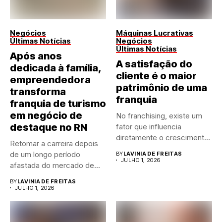
Negócios
Máquinas Lucrativas
Últimas Notícias
Negócios
Últimas Notícias
Após anos
A satisfação do
dedicada à família,
cliente é o maior
empreendedora
patrimônio de uma
transforma
franquia
franquia de turismo
em negócio de
No franchising, existe um
destaque no RN
fator que influencia
diretamente o crescimento
Retomar a carreira depois
de qualquer...
de um longo período
BY
LAVINIA DE FREITAS
JULHO 1, 2026
afastada do mercado de...
BY
LAVINIA DE FREITAS
JULHO 1, 2026