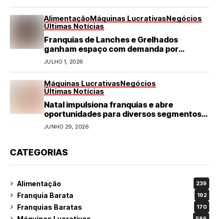
Alimentação
Máquinas Lucrativas
Negócios
Últimas Notícias
Franquias de Lanches e Grelhados
ganham espaço com demanda por
refeições rápidas e de qualidade
JULHO 1, 2026
Máquinas Lucrativas
Negócios
Últimas Notícias
Natal impulsiona franquias e abre
oportunidades para diversos segmentos
do varejo
JUNHO 29, 2026
CATEGORIAS
Alimentação
239
Franquia Barata
192
Franquias Baratas
170
Máquinas Lucrativas
586