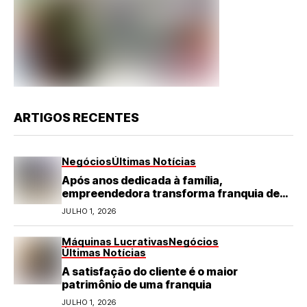
ARTIGOS RECENTES
Negócios
Últimas Notícias
Após anos dedicada à família,
empreendedora transforma franquia de
turismo em negócio de destaque no RN
JULHO 1, 2026
Máquinas Lucrativas
Negócios
Últimas Notícias
A satisfação do cliente é o maior
patrimônio de uma franquia
JULHO 1, 2026