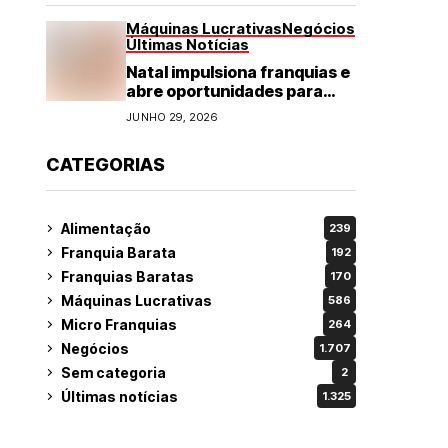
Máquinas Lucrativas
Negócios
Últimas Notícias
Natal impulsiona franquias e
abre oportunidades para
diversos segmentos do
JUNHO 29, 2026
varejo
CATEGORIAS
Alimentação
239
Franquia Barata
192
Franquias Baratas
170
Máquinas Lucrativas
586
Micro Franquias
264
Negócios
1.707
Sem categoria
2
Últimas notícias
1.325