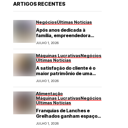
ARTIGOS RECENTES
Negócios
Últimas Notícias
Após anos dedicada à
família, empreendedora
transforma franquia de
JULHO 1, 2026
turismo em negócio de
destaque no RN
Máquinas Lucrativas
Negócios
Últimas Notícias
A satisfação do cliente é o
maior patrimônio de uma
franquia
JULHO 1, 2026
Alimentação
Máquinas Lucrativas
Negócios
Últimas Notícias
Franquias de Lanches e
Grelhados ganham espaço
com demanda por refeições
JULHO 1, 2026
rápidas e de qualidade