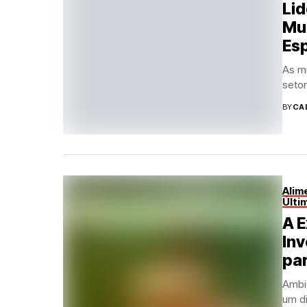
Lid
Mu
Es
As m
setor
BY
CA
Alim
Últi
A E
In
par
Ambi
um di