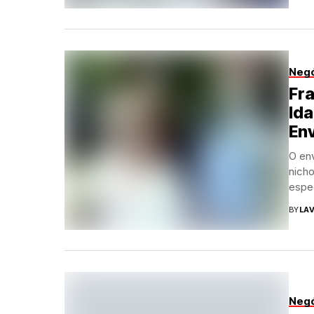
Neg
Fra
Id
En
O en
nich
espec
BY
LAV
Neg