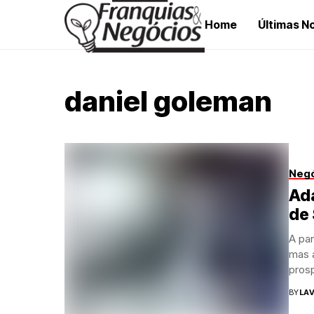
Home
Últimas No
daniel goleman
Neg
Ada
de 
A pa
mas 
pros
BY
LAV