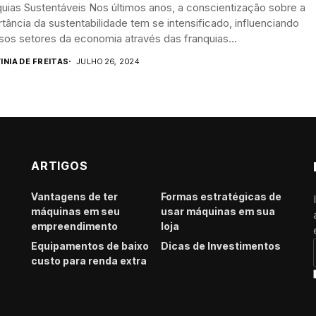
uias Sustentáveis Nos últimos anos, a conscientização sobre a
tância da sustentabilidade tem se intensificado, influenciando
sos setores da economia através das franquias...
INIA DE FREITAS
JULHO 26, 2024
ARTIGOS
Vantagens de ter
Formas estratégicas de
máquinas em seu
usar máquinas em sua
empreendimento
loja
Equipamentos de baixo
Dicas de Investimentos
custo para renda extra