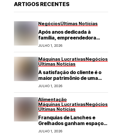
ARTIGOS RECENTES
Negócios
Últimas Notícias
Após anos dedicada à
família, empreendedora
transforma franquia de
JULHO 1, 2026
turismo em negócio de
destaque no RN
Máquinas Lucrativas
Negócios
Últimas Notícias
A satisfação do cliente é o
maior patrimônio de uma
franquia
JULHO 1, 2026
Alimentação
Máquinas Lucrativas
Negócios
Últimas Notícias
Franquias de Lanches e
Grelhados ganham espaço
com demanda por refeições
JULHO 1, 2026
rápidas e de qualidade