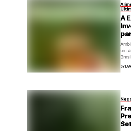
Alim
Últi
A E
In
par
Ambi
um di
Brasi
BY
LAV
Neg
Fr
Pr
Se