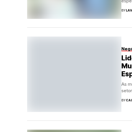
espec
BY
LAV
Neg
Lid
Mu
Es
As m
setor
BY
CA