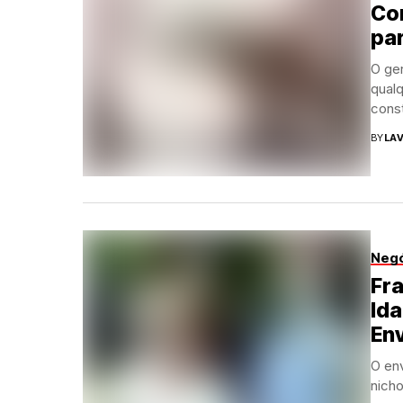
Com
pa
O ge
qual
cons
BY
LAV
Neg
Fra
Id
En
O en
nich