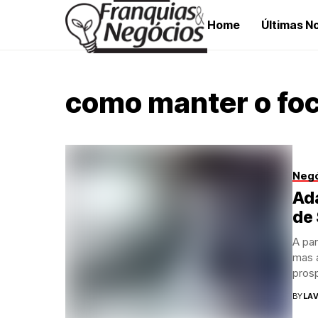
Home
Últimas No
como manter o fo
Neg
Ada
de 
A pa
mas 
pros
BY
LAV