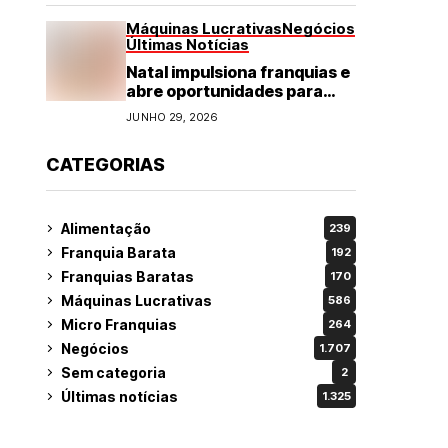
Máquinas Lucrativas
Negócios
Últimas Notícias
Natal impulsiona franquias e
abre oportunidades para
diversos segmentos do
JUNHO 29, 2026
varejo
CATEGORIAS
Alimentação
239
Franquia Barata
192
Franquias Baratas
170
Máquinas Lucrativas
586
Micro Franquias
264
Negócios
1.707
Sem categoria
2
Últimas notícias
1.325