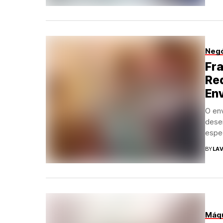
Neg
Fra
Re
En
O en
dese
espec
BY
LAV
Máqu