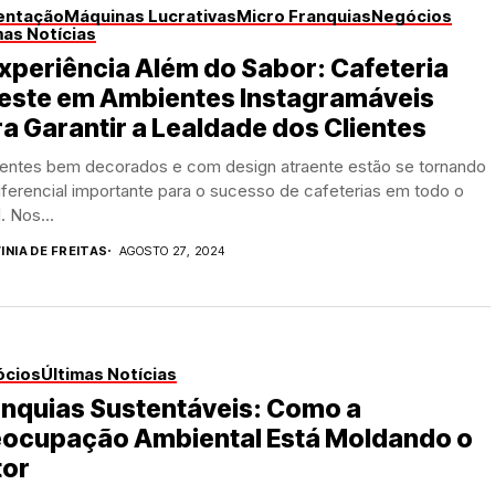
entação
Máquinas Lucrativas
Micro Franquias
Negócios
mas Notícias
xperiência Além do Sabor: Cafeteria
veste em Ambientes Instagramáveis
a Garantir a Lealdade dos Clientes
entes bem decorados e com design atraente estão se tornando
ferencial importante para o sucesso de cafeterias em todo o
l. Nos...
INIA DE FREITAS
AGOSTO 27, 2024
ócios
Últimas Notícias
anquias Sustentáveis: Como a
eocupação Ambiental Está Moldando o
tor