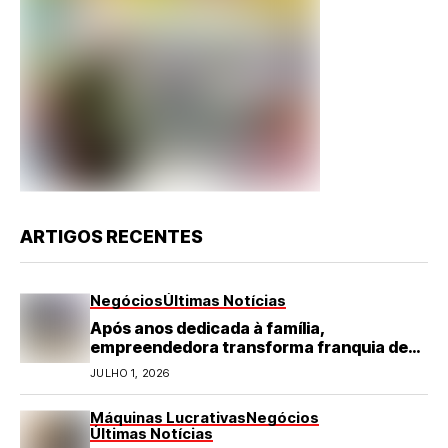
ARTIGOS RECENTES
Negócios
Últimas Notícias
Após anos dedicada à família,
empreendedora transforma franquia de
turismo em negócio de destaque no RN
JULHO 1, 2026
Máquinas Lucrativas
Negócios
Últimas Notícias