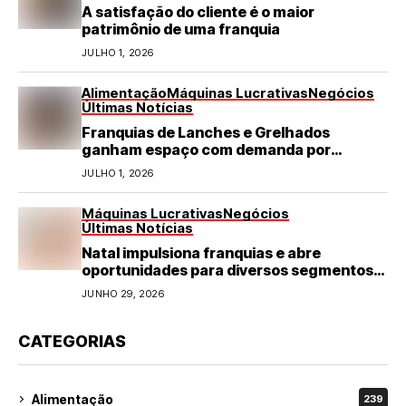
A satisfação do cliente é o maior
patrimônio de uma franquia
JULHO 1, 2026
Alimentação
Máquinas Lucrativas
Negócios
Últimas Notícias
Franquias de Lanches e Grelhados
ganham espaço com demanda por
refeições rápidas e de qualidade
JULHO 1, 2026
Máquinas Lucrativas
Negócios
Últimas Notícias
Natal impulsiona franquias e abre
oportunidades para diversos segmentos
do varejo
JUNHO 29, 2026
CATEGORIAS
Alimentação
239