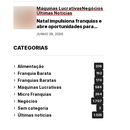
Máquinas Lucrativas
Negócios
Últimas Notícias
Natal impulsiona franquias e
abre oportunidades para
diversos segmentos do
JUNHO 29, 2026
varejo
CATEGORIAS
Alimentação
239
Franquia Barata
192
Franquias Baratas
170
Máquinas Lucrativas
586
Micro Franquias
264
Negócios
1.707
Sem categoria
2
Últimas notícias
1.325