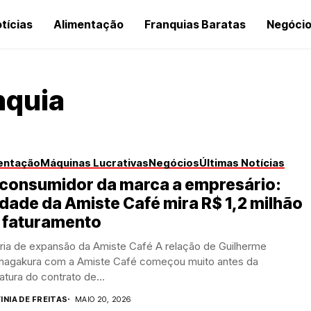
tícias
Alimentação
Franquias Baratas
Negóci
nquia
entação
Máquinas Lucrativas
Negócios
Últimas Notícias
 consumidor da marca a empresário:
dade da Amiste Café mira R$ 1,2 milhão
 faturamento
ória de expansão da Amiste Café A relação de Guilherme
nagakura com a Amiste Café começou muito antes da
atura do contrato de...
INIA DE FREITAS
MAIO 20, 2026