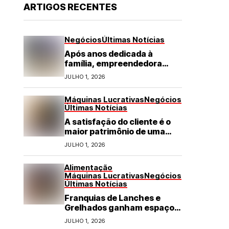
ARTIGOS RECENTES
Negócios
Últimas Notícias
Após anos dedicada à
família, empreendedora
transforma franquia de
JULHO 1, 2026
turismo em negócio de
destaque no RN
Máquinas Lucrativas
Negócios
Últimas Notícias
A satisfação do cliente é o
maior patrimônio de uma
franquia
JULHO 1, 2026
Alimentação
Máquinas Lucrativas
Negócios
Últimas Notícias
Franquias de Lanches e
Grelhados ganham espaço
com demanda por refeições
JULHO 1, 2026
rápidas e de qualidade