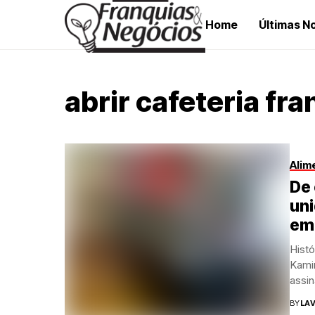
Home
Últimas No
abrir cafeteria fra
Alim
De
uni
em
Hist
Kami
assin
BY
LAV