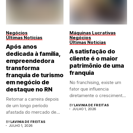
Negócios
Máquinas Lucrativas
Últimas Notícias
Negócios
Últimas Notícias
Após anos
A satisfação do
dedicada à família,
cliente é o maior
empreendedora
patrimônio de uma
transforma
franquia
franquia de turismo
em negócio de
No franchising, existe um
destaque no RN
fator que influencia
diretamente o crescimento
Retomar a carreira depois
de qualquer...
de um longo período
BY
LAVINIA DE FREITAS
JULHO 1, 2026
afastada do mercado de...
BY
LAVINIA DE FREITAS
JULHO 1, 2026