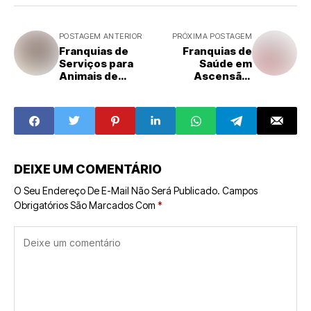
POSTAGEM ANTERIOR
PRÓXIMA POSTAGEM
Franquias de
Franquias de
Serviços para
Saúde em
Animais de
Ascensão:
Estimação:
Clínicas de
Explorando um
Estética e Bem-
Mercado em
Estar Conquistam
Expansão
o Mercado
DEIXE UM COMENTÁRIO
O Seu Endereço De E-Mail Não Será Publicado.
Campos
Obrigatórios São Marcados Com
*