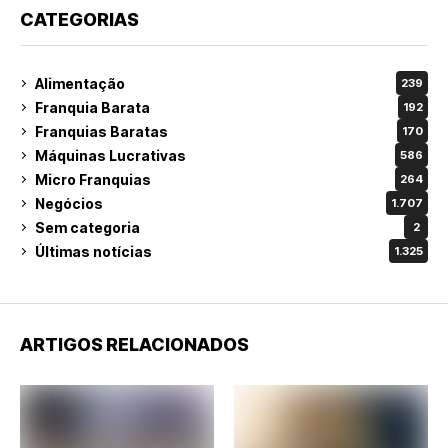
CATEGORIAS
Alimentação
239
Franquia Barata
192
Franquias Baratas
170
Máquinas Lucrativas
586
Micro Franquias
264
Negócios
1.707
Sem categoria
2
Últimas notícias
1.325
ARTIGOS RELACIONADOS