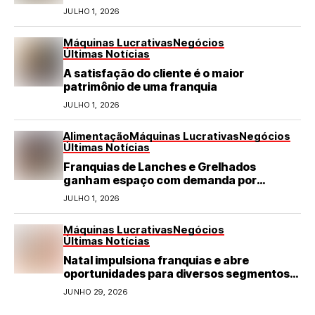
turismo em negócio de destaque no RN
JULHO 1, 2026
Máquinas Lucrativas
Negócios
Últimas Notícias
A satisfação do cliente é o maior
patrimônio de uma franquia
JULHO 1, 2026
Alimentação
Máquinas Lucrativas
Negócios
Últimas Notícias
Franquias de Lanches e Grelhados
ganham espaço com demanda por
refeições rápidas e de qualidade
JULHO 1, 2026
Máquinas Lucrativas
Negócios
Últimas Notícias
Natal impulsiona franquias e abre
oportunidades para diversos segmentos
do varejo
JUNHO 29, 2026