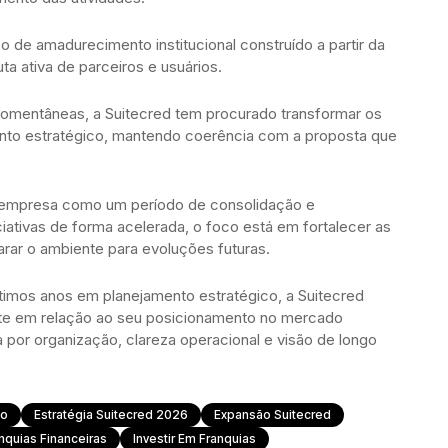
de amadurecimento institucional construído a partir da
 ativa de parceiros e usuários.
omentâneas, a Suitecred tem procurado transformar os
nto estratégico, mantendo coerência com a proposta que
a empresa como um período de consolidação e
iativas de forma acelerada, o foco está em fortalecer as
arar o ambiente para evoluções futuras.
ltimos anos em planejamento estratégico, a Suitecred
nte em relação ao seu posicionamento no mercado
a por organização, clareza operacional e visão de longo
mo
Estratégia Suitecred 2026
Expansão Suitecred
nquias Financeiras
Investir Em Franquias