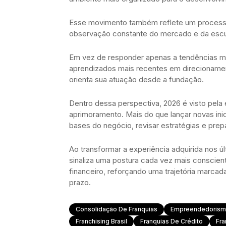
Esse movimento também reflete um processo 
observação constante do mercado e da escuta
Em vez de responder apenas a tendências m
aprendizados mais recentes em direcioname
orienta sua atuação desde a fundação.
Dentro dessa perspectiva, 2026 é visto pel
aprimoramento. Mais do que lançar novas inic
bases do negócio, revisar estratégias e prep
Ao transformar a experiência adquirida nos ú
sinaliza uma postura cada vez mais conscie
financeiro, reforçando uma trajetória marcad
prazo.
Consolidação De Franquias
Empreendedoris
Franchising Brasil
Franquias De Crédito
Fra