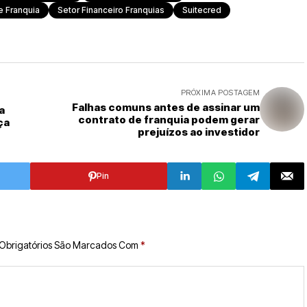
 Franquia
Setor Financeiro Franquias
Suitecred
PRÓXIMA POSTAGEM
Falhas comuns antes de assinar um
a
contrato de franquia podem gerar
ça
prejuízos ao investidor
Pin
Obrigatórios São Marcados Com
*