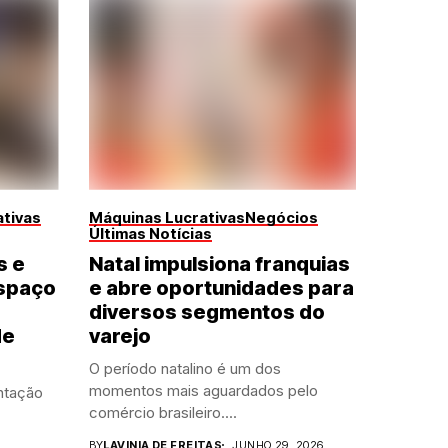
tivas
Máquinas Lucrativas
Negócios
Últimas Notícias
s e
Natal impulsiona franquias
spaço
e abre oportunidades para
diversos segmentos do
de
varejo
O período natalino é um dos
momentos mais aguardados pelo
ntação
comércio brasileiro....
BY
LAVINIA DE FREITAS
JUNHO 29, 2026