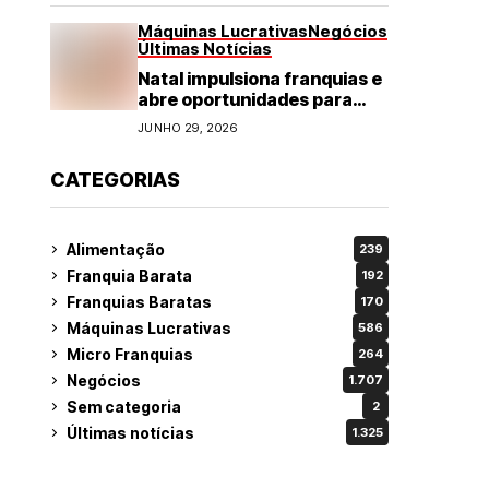
Máquinas Lucrativas
Negócios
Últimas Notícias
Natal impulsiona franquias e
abre oportunidades para
diversos segmentos do
JUNHO 29, 2026
varejo
CATEGORIAS
Alimentação
239
Franquia Barata
192
Franquias Baratas
170
Máquinas Lucrativas
586
Micro Franquias
264
Negócios
1.707
Sem categoria
2
Últimas notícias
1.325