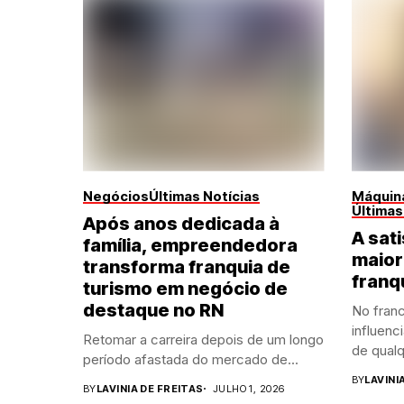
Negócios
Últimas Notícias
Máquina
Últimas
Após anos dedicada à
A sati
família, empreendedora
maior
transforma franquia de
franq
turismo em negócio de
destaque no RN
No franc
influenc
Retomar a carreira depois de um longo
de qualq
período afastada do mercado de...
BY
LAVINI
BY
LAVINIA DE FREITAS
JULHO 1, 2026