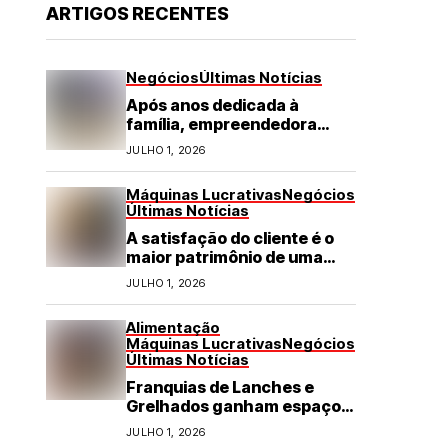
ARTIGOS RECENTES
Negócios
Últimas Notícias
Após anos dedicada à
família, empreendedora
transforma franquia de
JULHO 1, 2026
turismo em negócio de
destaque no RN
Máquinas Lucrativas
Negócios
Últimas Notícias
A satisfação do cliente é o
maior patrimônio de uma
franquia
JULHO 1, 2026
Alimentação
Máquinas Lucrativas
Negócios
Últimas Notícias
Franquias de Lanches e
Grelhados ganham espaço
com demanda por refeições
JULHO 1, 2026
rápidas e de qualidade