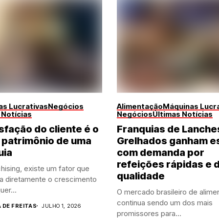
s Lucrativas
Negócios
Alimentação
Máquinas Lucra
 Notícias
Negócios
Últimas Notícias
sfação do cliente é o
Franquias de Lanche
 patrimônio de uma
Grelhados ganham e
uia
com demanda por
refeições rápidas e 
hising, existe um fator que
qualidade
ia diretamente o crescimento
uer...
O mercado brasileiro de alime
continua sendo um dos mais
A DE FREITAS
JULHO 1, 2026
promissores para...