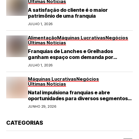
Últimas Notícias
A satisfação do cliente é o maior
patrimônio de uma franquia
JULHO 1, 2026
Alimentação
Máquinas Lucrativas
Negócios
Últimas Notícias
Franquias de Lanches e Grelhados
ganham espaço com demanda por
refeições rápidas e de qualidade
JULHO 1, 2026
Máquinas Lucrativas
Negócios
Últimas Notícias
Natal impulsiona franquias e abre
oportunidades para diversos segmentos
do varejo
JUNHO 29, 2026
CATEGORIAS