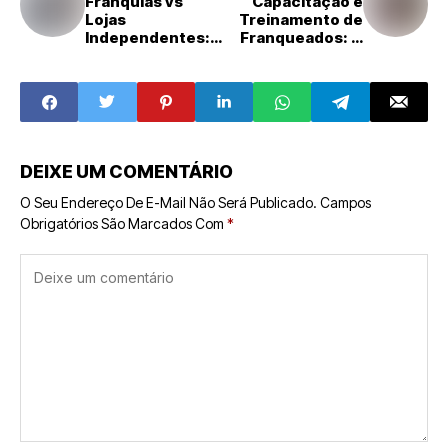
Franquias vs
Capacitação e
Lojas
Treinamento de
Independentes:
Franqueados: O
Qual o Melhor
Segredo do
Caminho para
Sucesso em
Empreender em
Redes de
2024?
Franquias
DEIXE UM COMENTÁRIO
O Seu Endereço De E-Mail Não Será Publicado.
Campos
Obrigatórios São Marcados Com
*