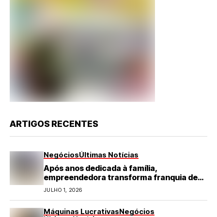
ARTIGOS RECENTES
Negócios
Últimas Notícias
Após anos dedicada à família,
empreendedora transforma franquia de
turismo em negócio de destaque no RN
JULHO 1, 2026
Máquinas Lucrativas
Negócios