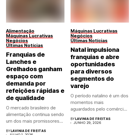
Alimentação
Máquinas Lucrativas
Máquinas Lucrativas
Negócios
Negócios
Últimas Notícias
Últimas Notícias
Natal impulsiona
Franquias de
franquias e abre
Lanches e
oportunidades
Grelhados ganham
para diversos
espaço com
segmentos do
demanda por
varejo
refeições rápidas e
O período natalino é um dos
de qualidade
momentos mais
O mercado brasileiro de
aguardados pelo comércio
alimentação continua sendo
brasileiro....
BY
LAVINIA DE FREITAS
um dos mais promissores
JUNHO 29, 2026
para...
BY
LAVINIA DE FREITAS
JULHO 1, 2026