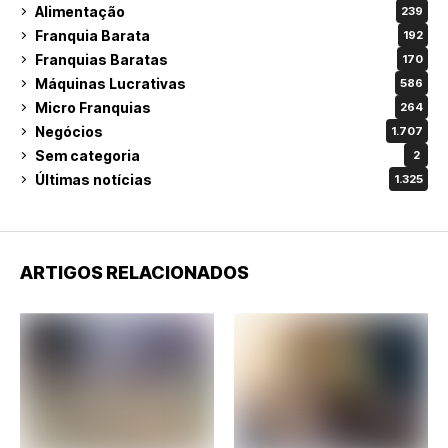
Alimentação
239
Franquia Barata
192
Franquias Baratas
170
Máquinas Lucrativas
586
Micro Franquias
264
Negócios
1.707
Sem categoria
2
Últimas notícias
1.325
ARTIGOS RELACIONADOS