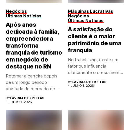
Negócios
Máquinas Lucrativas
Últimas Notícias
Negócios
Últimas Notícias
Após anos
A satisfação do
dedicada à família,
cliente é o maior
empreendedora
patrimônio de uma
transforma
franquia
franquia de turismo
em negócio de
No franchising, existe um
destaque no RN
fator que influencia
diretamente o crescimento
Retomar a carreira depois
de qualquer...
de um longo período
BY
LAVINIA DE FREITAS
JULHO 1, 2026
afastada do mercado de...
BY
LAVINIA DE FREITAS
JULHO 1, 2026