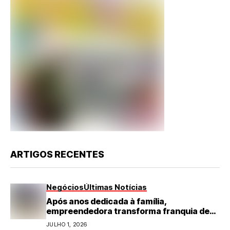
ARTIGOS RECENTES
Negócios
Últimas Notícias
Após anos dedicada à família,
empreendedora transforma franquia de
turismo em negócio de destaque no RN
JULHO 1, 2026