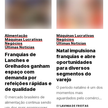
Alimentação
Máquinas Lucrativas
Máquinas Lucrativas
Negócios
Negócios
Últimas Notícias
Últimas Notícias
Natal impulsiona
Franquias de
franquias e abre
Lanches e
oportunidades
Grelhados ganham
para diversos
espaço com
segmentos do
demanda por
varejo
refeições rápidas e
O período natalino é um dos
de qualidade
momentos mais
O mercado brasileiro de
aguardados pelo comércio
alimentação continua sendo
brasileiro....
BY
LAVINIA DE FREITAS
um dos mais promissores