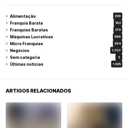
Alimentação
239
Franquia Barata
192
Franquias Baratas
170
Máquinas Lucrativas
586
Micro Franquias
264
Negócios
1.707
Sem categoria
2
Últimas notícias
1.325
ARTIGOS RELACIONADOS