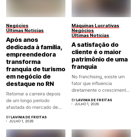
Negócios
Máquinas Lucrativas
Últimas Notícias
Negócios
Últimas Notícias
Após anos
A satisfação do
dedicada à família,
cliente é o maior
empreendedora
patrimônio de uma
transforma
franquia
franquia de turismo
em negócio de
No franchising, existe um
destaque no RN
fator que influencia
diretamente o crescimento
Retomar a carreira depois
de qualquer...
de um longo período
BY
LAVINIA DE FREITAS
JULHO 1, 2026
afastada do mercado de...
BY
LAVINIA DE FREITAS
JULHO 1, 2026