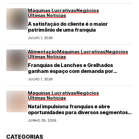
Máquinas Lucrativas
Negócios
Últimas Notícias
A satisfação do cliente é o maior
patrimônio de uma franquia
JULHO 1, 2026
Alimentação
Máquinas Lucrativas
Negócios
Últimas Notícias
Franquias de Lanches e Grelhados
ganham espaço com demanda por
refeições rápidas e de qualidade
JULHO 1, 2026
Máquinas Lucrativas
Negócios
Últimas Notícias
Natal impulsiona franquias e abre
oportunidades para diversos segmentos
do varejo
JUNHO 29, 2026
CATEGORIAS