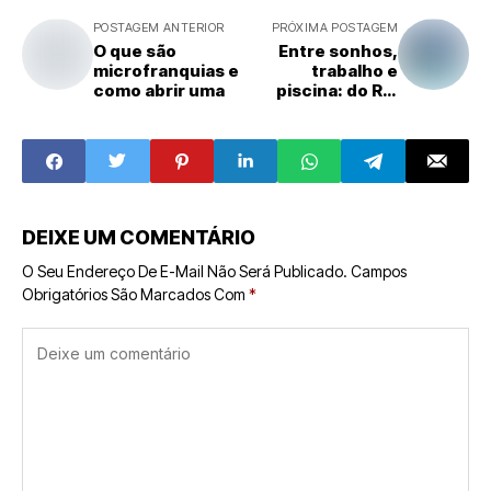
POSTAGEM ANTERIOR
PRÓXIMA POSTAGEM
O que são
Entre sonhos,
microfranquias e
trabalho e
como abrir uma
piscina: do Rio
Grande do Sul
para o
mundoempreend
edorismo
brasileiro,
história de
empreendedor,
DEIXE UM COMENTÁRIO
do Rio Grande do
Sul para o mundo,
O Seu Endereço De E-Mail Não Será Publicado.
Campos
negócios
Obrigatórios São Marcados Com
*
internacionais,
expansão global,
brasileiro no
exterior,
trajetória de
sucesso,
inspiração
empreendedora,
negócios no
Brasil,