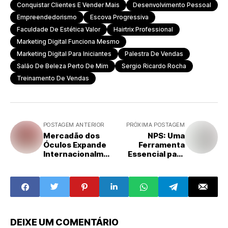
Conquistar Clientes E Vender Mais
Desenvolvimento Pessoal
Empreendedorismo
Escova Progressiva
Faculdade De Estética Valor
Hairtrix Professional
Marketing Digital Funciona Mesmo
Marketing Digital Para Iniciantes
Palestra De Vendas
Salão De Beleza Perto De Mim
Sergio Ricardo Rocha
Treinamento De Vendas
POSTAGEM ANTERIOR
PRÓXIMA POSTAGEM
Mercadão dos
NPS: Uma
Óculos Expande
Ferramenta
Internacionalmen
Essencial para
te com Planos de
Avaliar a
Até 10 Franquias
Satisfação em
em Portugal até
Redes de
2025
Franquias
DEIXE UM COMENTÁRIO