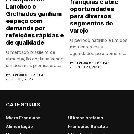
franquias e abre
Lanches e
oportunidades
Grelhados ganham
para diversos
espaço com
segmentos do
demanda por
varejo
refeições rápidas e
O período natalino é um dos
de qualidade
momentos mais
O mercado brasileiro de
aguardados pelo comércio
alimentação continua sendo
brasileiro....
BY
LAVINIA DE FREITAS
um dos mais promissores
JUNHO 29, 2026
para...
BY
LAVINIA DE FREITAS
JULHO 1, 2026
CATEGORIAS
Micro Franquias
Últimas notícias
Alimentação
Franquias Baratas