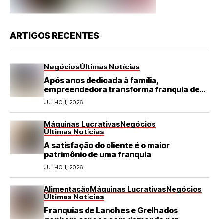
ARTIGOS RECENTES
Negócios
Últimas Notícias
Após anos dedicada à família,
empreendedora transforma franquia de
turismo em negócio de destaque no RN
JULHO 1, 2026
Máquinas Lucrativas
Negócios
Últimas Notícias
A satisfação do cliente é o maior
patrimônio de uma franquia
JULHO 1, 2026
Alimentação
Máquinas Lucrativas
Negócios
Últimas Notícias
Franquias de Lanches e Grelhados