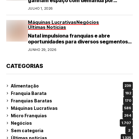
ganham espaço com demanda por
refeições rápidas e de qualidade
JULHO 1, 2026
Máquinas Lucrativas
Negócios
Últimas Notícias
Natal impulsiona franquias e abre
oportunidades para diversos segmentos
do varejo
JUNHO 29, 2026
CATEGORIAS
Alimentação
239
Franquia Barata
192
Franquias Baratas
170
Máquinas Lucrativas
586
Micro Franquias
264
Negócios
1.707
Sem categoria
2
Últimas notícias
1.325