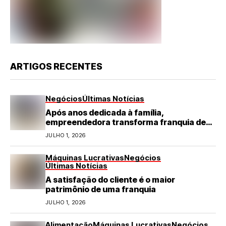
ARTIGOS RECENTES
Negócios
Últimas Notícias
Após anos dedicada à família,
empreendedora transforma franquia de
turismo em negócio de destaque no RN
JULHO 1, 2026
Máquinas Lucrativas
Negócios
Últimas Notícias
A satisfação do cliente é o maior
patrimônio de uma franquia
JULHO 1, 2026
Alimentação
Máquinas Lucrativas
Negócios