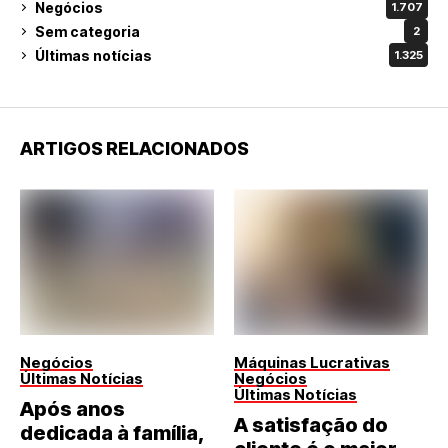
Negócios
1.707
Sem categoria
2
Últimas notícias
1.325
ARTIGOS RELACIONADOS
Negócios
Máquinas Lucrativas
Últimas Notícias
Negócios
Últimas Notícias
Após anos
A satisfação do
dedicada à família,