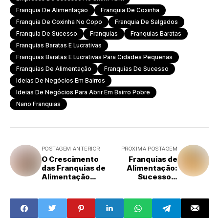
Franquia De Alimentação
Franquia De Coxinha
Franquia De Coxinha No Copo
Franquia De Salgados
Franquia De Sucesso
Franquias
Franquias Baratas
Franquias Baratas E Lucrativas
Franquias Baratas E Lucrativas Para Cidades Pequenas
Franquias De Alimentação
Franquias De Sucesso
Ideias De Negócios Em Bairros
Ideias De Negócios Para Abrir Em Bairro Pobre
Nano Franquias
POSTAGEM ANTERIOR
PRÓXIMA POSTAGEM
O Crescimento
Franquias de
das Franquias de
Alimentação:
Alimentação
Sucesso e
Saudável no
Curiosidades no
Brasil
Mercado
Brasileiro