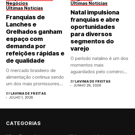
Negócios
Últimas Notícias
Últimas Notícias
Natal impulsiona
Franquias de
franquias e abre
Lanches e
oportunidades
Grelhados ganham
para diversos
espaço com
segmentos do
demanda por
varejo
refeições rápidas e
O período natalino é um dos
de qualidade
momentos mais
O mercado brasileiro de
aguardados pelo comércio
alimentação continua sendo
brasileiro....
BY
LAVINIA DE FREITAS
um dos mais promissores
JUNHO 29, 2026
para...
BY
LAVINIA DE FREITAS
JULHO 1, 2026
CATEGORIAS