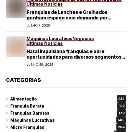
Últimas Notícias
Franquias de Lanches e Grelhados
ganham espaço com demanda por
refeições rápidas e de qualidade
JULHO 1, 2026
Máquinas Lucrativas
Negócios
Últimas Notícias
Natal impulsiona franquias e abre
oportunidades para diversos segmentos
do varejo
JUNHO 29, 2026
CATEGORIAS
Alimentação
239
Franquia Barata
192
Franquias Baratas
170
Máquinas Lucrativas
586
Micro Franquias
264