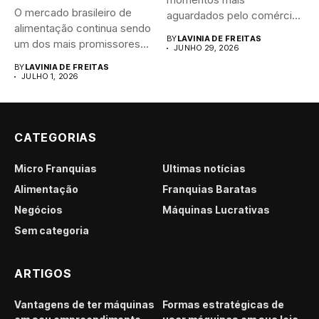
O mercado brasileiro de
aguardados pelo comércio
alimentação continua sendo
brasileiro....
BY
LAVINIA DE FREITAS
um dos mais promissores
JUNHO 29, 2026
para...
BY
LAVINIA DE FREITAS
JULHO 1, 2026
CATEGORIAS
Micro Franquias
Últimas notícias
Alimentação
Franquias Baratas
Negócios
Máquinas Lucrativas
Sem categoria
ARTIGOS
Vantagens de ter máquinas
Formas estratégicas de