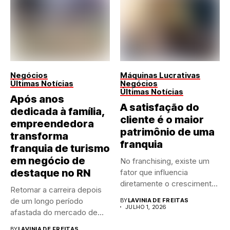
Negócios
Máquinas Lucrativas
Últimas Notícias
Negócios
Últimas Notícias
Após anos
A satisfação do
dedicada à família,
cliente é o maior
empreendedora
patrimônio de uma
transforma
franquia
franquia de turismo
em negócio de
No franchising, existe um
destaque no RN
fator que influencia
diretamente o crescimento
Retomar a carreira depois
de qualquer...
de um longo período
BY
LAVINIA DE FREITAS
JULHO 1, 2026
afastada do mercado de...
BY
LAVINIA DE FREITAS