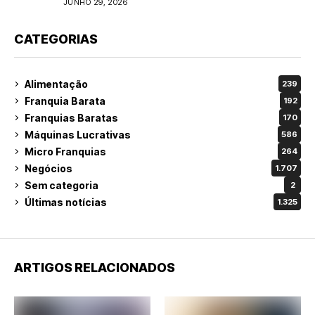
JUNHO 29, 2026
CATEGORIAS
Alimentação
239
Franquia Barata
192
Franquias Baratas
170
Máquinas Lucrativas
586
Micro Franquias
264
Negócios
1.707
Sem categoria
2
Últimas notícias
1.325
ARTIGOS RELACIONADOS