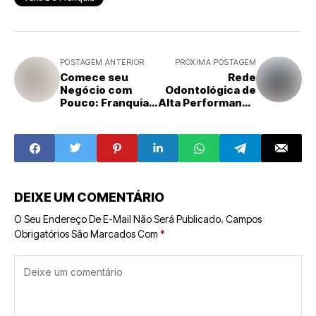
POSTAGEM ANTERIOR
PRÓXIMA POSTAGEM
Comece seu
Rede
Negócio com
Odontológica de
Pouco: Franquias
Alta Performance
de Baixo Custo
Avança com
para Novos
Modelo
Empreendedores
Hospitalar
Inovador
DEIXE UM COMENTÁRIO
O Seu Endereço De E-Mail Não Será Publicado.
Campos
Obrigatórios São Marcados Com
*