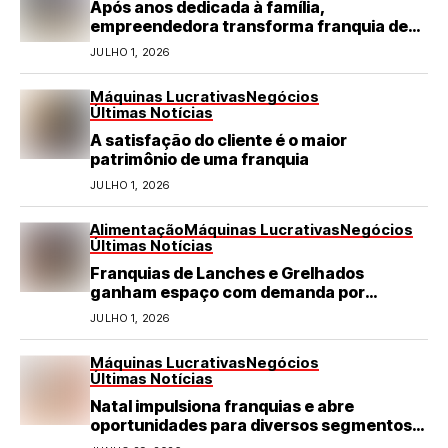
Após anos dedicada à família,
empreendedora transforma franquia de
turismo em negócio de destaque no RN
JULHO 1, 2026
Máquinas Lucrativas
Negócios
Últimas Notícias
A satisfação do cliente é o maior
patrimônio de uma franquia
JULHO 1, 2026
Alimentação
Máquinas Lucrativas
Negócios
Últimas Notícias
Franquias de Lanches e Grelhados
ganham espaço com demanda por
refeições rápidas e de qualidade
JULHO 1, 2026
Máquinas Lucrativas
Negócios
Últimas Notícias
Natal impulsiona franquias e abre
oportunidades para diversos segmentos
do varejo