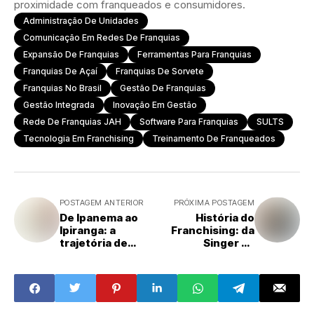
proximidade com franqueados e consumidores.
Administração De Unidades
Comunicação Em Redes De Franquias
Expansão De Franquias
Ferramentas Para Franquias
Franquias De Açaí
Franquias De Sorvete
Franquias No Brasil
Gestão De Franquias
Gestão Integrada
Inovação Em Gestão
Rede De Franquias JAH
Software Para Franquias
SULTS
Tecnologia Em Franchising
Treinamento De Franqueados
POSTAGEM ANTERIOR
PRÓXIMA POSTAGEM
De Ipanema ao
História do
Ipiranga: a
Franchising: da
trajetória de
Singer ao
sucesso de uma
McDonald’s,
franqueada Peça
como nasceu o
Rara Brechó
modelo que move
bilhões