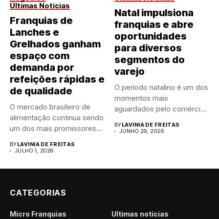
Últimas Notícias
Natal impulsiona
Franquias de
franquias e abre
Lanches e
oportunidades
Grelhados ganham
para diversos
espaço com
segmentos do
demanda por
varejo
refeições rápidas e
O período natalino é um dos
de qualidade
momentos mais
O mercado brasileiro de
aguardados pelo comércio
alimentação continua sendo
brasileiro....
BY
LAVINIA DE FREITAS
um dos mais promissores
JUNHO 29, 2026
para...
BY
LAVINIA DE FREITAS
JULHO 1, 2026
CATEGORIAS
Micro Franquias
Últimas notícias