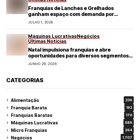
Franquias de Lanches e Grelhados
ganham espaço com demanda por
refeições rápidas e de qualidade
JULHO 1, 2026
Máquinas Lucrativas
Negócios
Últimas Notícias
Natal impulsiona franquias e abre
oportunidades para diversos segmentos
do varejo
JUNHO 29, 2026
CATEGORIAS
Alimentação
239
Franquia Barata
192
Franquias Baratas
170
Máquinas Lucrativas
586
Micro Franquias
264
Negócios
1.707