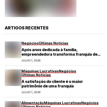
ARTIGOS RECENTES
Negócios
Últimas Notícias
Após anos dedicada à família,
empreendedora transforma franquia de
turismo em negócio de destaque no RN
JULHO 1, 2026
Máquinas Lucrativas
Negócios
Últimas Notícias
A satisfação do cliente é o maior
patrimônio de uma franquia
JULHO 1, 2026
Alimentação
Máquinas Lucrativas
Negócios
Últimas Notícias